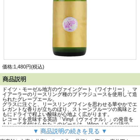
価格:1,480円(税込)
商品説明
ドイツ・モーゼル地方のヴァイングート（ワイナリー）、マ
イアーラーのリースリング種のブドウジュースを使用して造
られたグレープエール。
グラスに注ぐと、リースリングワインを思わせる華やかでエ
レガントな香りが立ちのぼり、ストーンフルーツの風味とと
もにドライで程よい酸味が心地よく広がります。
レコードを意味する英語「Vinyl（ヴァイナル）」の発音を
もじって名付けられたこのビールは、Wine（ドイツ語で
Wein[ヴァイン]）が持つ繊細さと、Ale（エール）由来のホ
▼ 商品説明の続きを見る ▼
ップ感が美しく調和した味わいです。
「ワインとビールの完璧な融合」を体現する、特別感あふれ