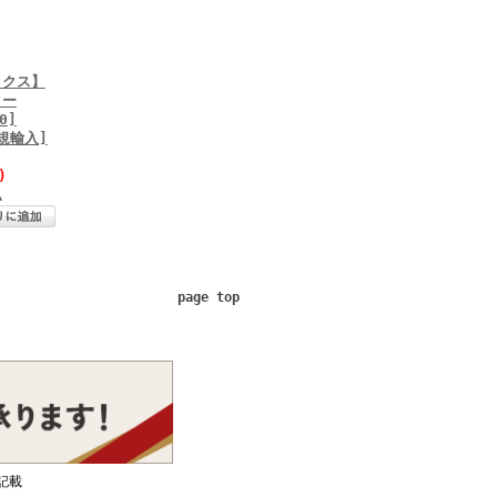
ックス】
ター
0]
正規輸入]
)
△
page top
記載