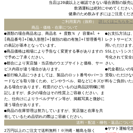
当店は20歳以上と確認できない場合酒類の販売
飲酒運転は絶対にやめてください
健康のため飲みすぎにはご注意くだ
ご利用案内（抜粋）
詳しくはこちらを
商品・価格・在庫について
●酒類の場合商品名は、商品名 + 度数％ / 容量ml +
●お支払方法は
[商品番号]+[輸入形態]+[個別の箱の有無]+(管理番号)
レクトサービス
の表記が基本となっています。
用いただけます
●商品価格は相場により予告なく変更する事がありますの
SSLというシ
で予めご了承ください。
号化されて安全
●都合により実店舗・当店他のウエブサイトと価格、サー
さい。
ビス内容が違う場合があります。
●代金着払いの
●並行輸入品につきましては、製品のロット番号やバーコ
受取いただけな
ードなどを取り除くため、ビンやラベル、箱などにキズが
料をご負担いた
ある場合があります。程度のひどいものは商品説明欄に明
記しますが、多少の場合はその性質上ご容赦ください。ま
た、仕向けによりラベルデザイン等が、掲載写真と微妙に
違う場合があります。
●商品の在庫管理は努力していますが、実店舗と在庫を共
有しているため品切れの際はご容赦ください。
送料・配送・梱包・返品につい
●ヤマト運輸宅
2万円以上のご注文で送料無料！※沖縄・離島を除く