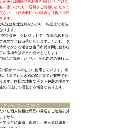
出荷後7日間商品をお引き受けいただけな
セル扱いとなり、送料をご負担いただきま
ださい。（代金着払いの場合は往復の送料
きます。）
の転送は別途送料がかかり、転送先で着払
なります。
が代金引換、クレジットで、在庫のある商
ご注文で当日出荷いたします。ただし、ク
時間がかかる場合は当日出荷が間に合わな
ている場合は翌日の発送となります。
文時にご依頼ください。それ以降の発行は
用の段ボール箱を主に使用しています。破
為、1本でも大きめの箱に立てた状態で梱
ります。同様の理由でギフト包装の場合で
述の方法にて梱包する場合があります。
プライバシーについて
だいた個人情報は商品の発送とご連絡以外
しません。
って安全に蓄積・保管し、第三者に譲渡・