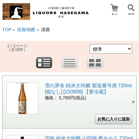
TOP
清酒/焼酎
清酒
>
>
1 / 1ページ
（全19件）
雪の茅舎 純米大吟醸 製造番号酒 720ml
[箱なし] [150908] 【要冷蔵】
価格： 5,780円(税込)
宗味 純米大吟醸 山田錦 磨き十八 720ml