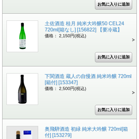
土佐酒造 桂月 純米大吟醸50 CEL24
720ml[箱なし] [156822] 【要冷蔵】
価格： 2,150円(税込)
下関酒造 蔵人の自慢酒 純米吟醸 720ml
[箱付] [153347]
価格： 2,500円(税込)
奥飛騨酒造 初緑 純米大吟醸 720ml[箱
付] [153279]