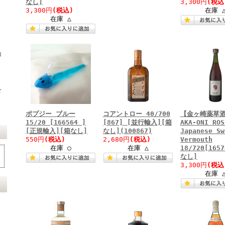
なし]
3,300円
(税込
3,300円
(税込)
在庫 
在庫 △
コ
ド
ポプジー ブルー
コアントロー 40/700
【金ヶ崎薬草
15/20 [166564 ]
[867] [並行輸入][箱
AKA-ONI ROS
[正規輸入][箱なし]
なし](100867)
Japanese Sw
550円
(税込)
2,680円
(税込)
Vermouth
在庫 ○
在庫 △
18/720[165
なし]
3,300円
(税込
在庫 