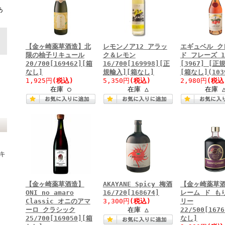
ト
あ
【金ヶ崎薬草酒造】北
レモンノア12 アラッ
エギュベル ク
限の柚子リキュール
ク＆レモン
ド フレーズ 1
20/700[169462][箱
16/700[169998][正
[3967] [正
なし]
規輸入][箱なし]
[箱なし](103
1,925円
(税込)
5,350円
(税込)
2,980円
(税込
在庫 ○
在庫 △
在庫 
キ
【金ヶ崎薬草酒造】
AKAYANE Spicy 梅酒
【金ヶ崎薬草
ONI no amaro
16/720[168674]
レーム ド も
Classic オニのアマ
3,300円
(税込)
リー
ーロ クラシック
在庫 △
22/500[167
25/700[169050][箱
なし]