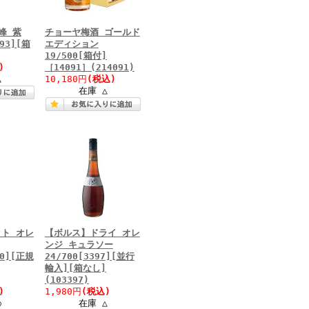
峰 紫
チョーヤ梅酒 ゴールド
493][箱
エディション
19/500[箱付]
)
［14091］(214091)
△
10,180円
(税込)
在庫 △
ト オレ
【ボルス】ドライ オレ
ンジ キュラソー
00][正規
24/700[3397][並行
輸入][箱なし]
(103397)
)
1,980円
(税込)
○
在庫 △