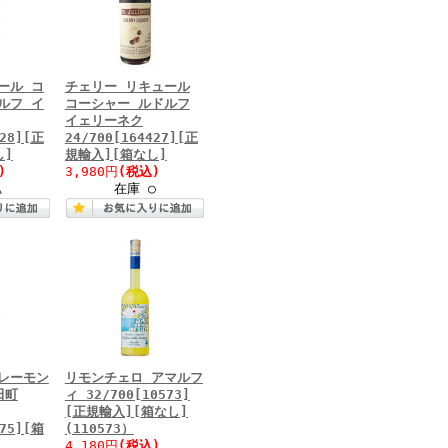
ール コ
チェリー リキュール
ルフ イ
コーシャー ルドルフ
イェリーネク
428][正
24/700[164427][正
し]
規輸入][箱なし]
)
3,980円
(税込)
△
在庫 ○
レーモン
リモンチェロ アマルフ
田町
ィ 32/700[10573]
[正規輸入][箱なし]
075][箱
(110573）
4,180円
(税込)