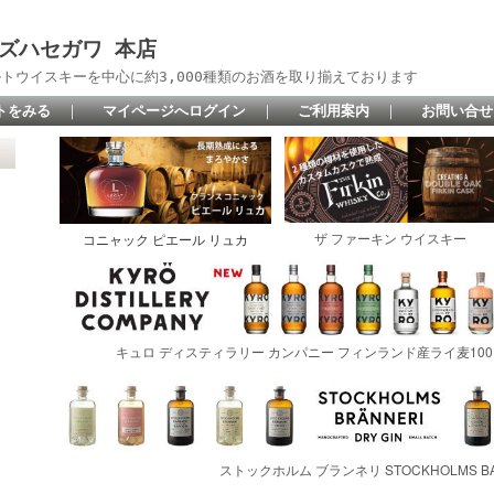
 リカーズハセガワ 本店
トウイスキーを中心に約3,000種類のお酒を取り揃えております
トをみる
｜
マイページへログイン
｜
ご利用案内
｜
お問い合せ