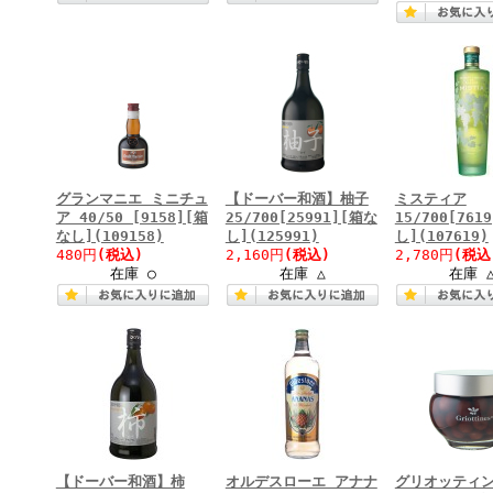
グランマニエ ミニチュ
【ドーバー和酒】柚子
ミスティア
ア 40/50 [9158][箱
25/700[25991][箱な
15/700[761
なし](109158)
し](125991)
し](107619)
480円
(税込)
2,160円
(税込)
2,780円
(税込
在庫 ○
在庫 △
在庫 
【ドーバー和酒】柿
オルデスローエ アナナ
グリオッティン3