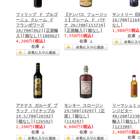
フィリップ ド ブルゴ
【テンパス フュージッ
サントリー 巨
ーニュ クレーム ド
ト】クレーム ド バナ
16/700[116
フランボワーズ
ナ 26/700[153734]
なし]
18/700[862][正規輸
[正規輸入][箱なし]
1,980円
(税込
入][箱なし](100862)
7,550円
(税込)
在庫 
4,200円
(税込)
在庫 △
在庫 △
アナナス ガルーダ ブ
モンキー スロージン
リーマシュミッ
ラック パイナップル
29/500[14297]［正
ンジビター
14.5/700[26592]
規］[箱なし]
40/200[233
[箱なし](126592)
(114297)
輸入][箱なし]
2,100円
(税込)
6,600円
(税込)
(123300)
在庫 △
在庫 ○
2,400円
(税込
在庫 