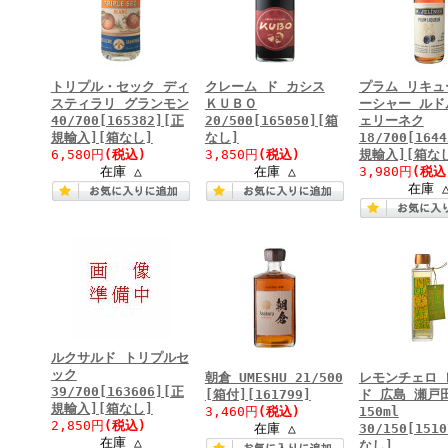
トリプル・セック ディ
クレーム ド カシス
プラム リキュ
スティラリ グランモン
ＫＵＢＯ
ーシャー ルド
40/700[165382][正
20/500[165050][箱
ェリーネク
規輸入][箱なし]
なし]
18/700[164
6,580円
(税込)
3,850円
(税込)
規輸入][箱な
在庫 △
在庫 △
3,980円
(税込
在庫 
ルクサルド トリプルセ
ック
朝倉 UMESHU 21/500
レモンチェロ 
39/700[163606][正
[箱付][161799]
ド 広島 瀬戸
規輸入][箱なし]
3,460円
(税込)
150ml
2,850円
(税込)
在庫 △
30/150[151
在庫 △
なし]