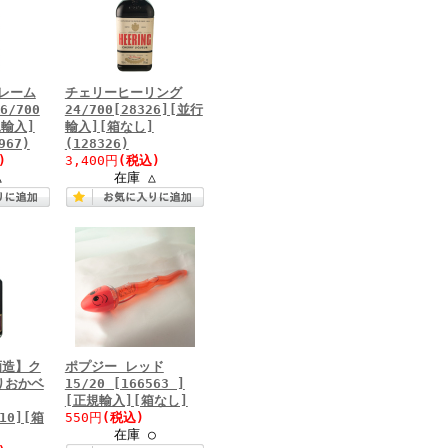
レーム
チェリーヒーリング
6/700
24/700[28326][並行
規輸入]
輸入][箱なし]
967)
(128326)
)
3,400円
(税込)
△
在庫 △
酒造】ク
ポプジー レッド
りおかベ
15/20 [166563 ]
[正規輸入][箱なし]
610][箱
550円
(税込)
在庫 ○