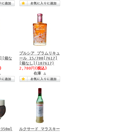
プルシア プラムリキュ
9][箱な
ール 15/700[7617]
[箱なし](107617)
)
2,780円
(税込)
△
在庫 △
50ml
ルクサード マラスキー