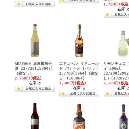
1,780円
(税込
在庫 
AKAYANE 赤屋根柚子
エギュベル リキュール
リモンチェロ 
酒 22/720[159000]
ド バナーヌ (バナナ)
ィ 200ml
［箱なし］
25/700[3964]［箱な
32/200[28
2,750円
(税込)
し］(103964)
し］(102892
在庫 ○
3,300円
(税込)
2,100円
(税込
在庫 △
在庫 