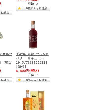
)
在庫 △
○
アマルフ
季の梅 京都 プラム＆
ベリー リキュール
92]［箱な
29.5/700[158611]
)
[箱付]
)
6,800円
(税込)
△
在庫 △