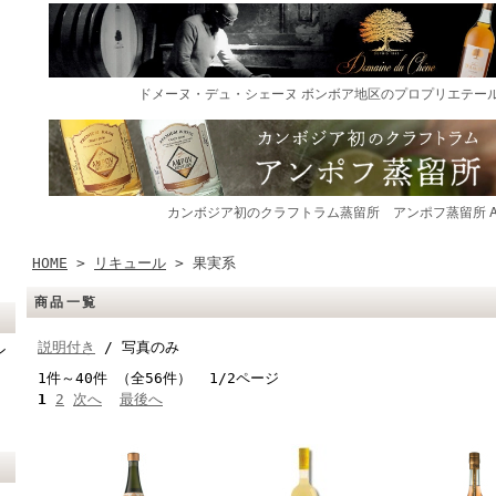
HOME
>
リキュール
> 果実系
商品一覧
説明付き
/ 写真のみ
ン
1件～40件 （全56件） 1/2ページ
1
2
次へ
最後へ