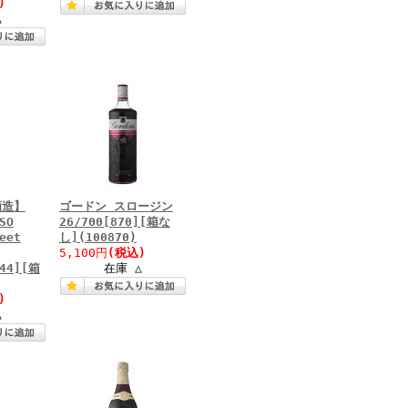
)
△
酒造】
ゴードン スロージン
SO
26/700[870][箱な
eet
し](100870)
5,100円
(税込)
744][箱
在庫 △
)
△