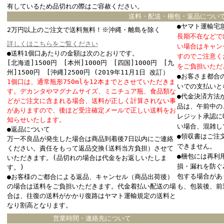
有しているため品切れの際はご容赦ください。
送料・配送・梱包・返品につい
●ヤマト運輸宅
2万円以上のご注文で送料無料！※沖縄・離島を除く
長期不在などで
詳しくはこちらをご覧ください
い場合はキャン
●送料1個口あたりの金額は次のとおりです。
すのでご注意く
[北海道]1500円 [本州]1000円 [四国]1000円 [九
をご負担いただ
州]1500円 [沖縄]2500円 (2019年11月1日 改訂）
●お客さま都合
1個口は、通常瓶形750mlを12本までとさせていただきま
いでの支払いと
す。デカンタやマグナムサイズ、ミニチュア瓶、食品類な
●代金決済方法
どがご注文に含まれる場合、送料が正しく計算されない事
品は、午前中の
がありますので、後ほど受注確定メールで正しい送料をお
レジット承認に
知らせいたします。
い場合、混雑し
●返品について
●領収書はご注
万一不良品が発生した場合は商品到着後7日以内にご連絡
できません。
ください。責任をもって返品交換(送料当方負担）させて
●梱包には再利
いただきます。(品切れの場合は代金をお返しいたしま
損・漏れを防ぐ
す。)
包する場合があ
●お客様のご都合による返品、キャンセル（商品出荷後）
の場合は送料をご負担いただきます。代金着払い配送の場
も、包装後、前
合は、往復の送料がかかり復路はヤマト運輸規定の送料と
なり割高となります。
営業時間・連絡先について