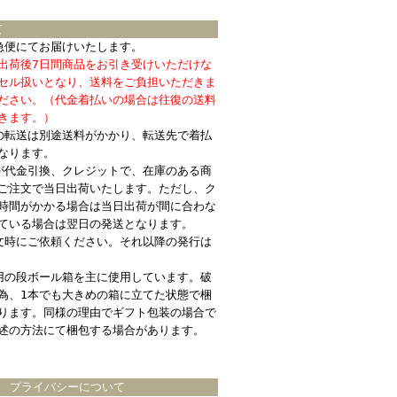
て
急便にてお届けいたします。
出荷後7日間商品をお引き受けいただけな
セル扱いとなり、送料をご負担いただきま
ださい。（代金着払いの場合は往復の送料
きます。）
の転送は別途送料がかかり、転送先で着払
なります。
が代金引換、クレジットで、在庫のある商
ご注文で当日出荷いたします。ただし、ク
時間がかかる場合は当日出荷が間に合わな
ている場合は翌日の発送となります。
文時にご依頼ください。それ以降の発行は
用の段ボール箱を主に使用しています。破
為、1本でも大きめの箱に立てた状態で梱
ります。同様の理由でギフト包装の場合で
述の方法にて梱包する場合があります。
プライバシーについて