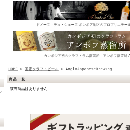
HOME
>
国産クラフトビール
> AngloJapaneseBrewing
商品一覧
該当商品はありません
ン