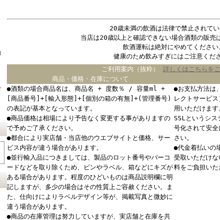
20歳未満の飲酒は法律で禁止されてい
当店は20歳以上と確認できない場合酒類の販売
飲酒運転は絶対にやめてください
コ
健康のため飲みすぎにはご注意くだ
ご利用案内（抜粋）
詳しくはこちらを
商品・価格・在庫について
●酒類の場合商品名は、商品名 + 度数％ / 容量ml +
●お支払方法は
ド
[商品番号]+[輸入形態]+[個別の箱の有無]+(管理番号)
レクトサービス
の表記が基本となっています。
用いただけます
●商品価格は相場により予告なく変更する事がありますの
SSLというシ
で予めご了承ください。
号化されて安全
●都合により実店舗・当店他のウエブサイトと価格、サー
さい。
ビス内容が違う場合があります。
●代金着払いの
●並行輸入品につきましては、製品のロット番号やバーコ
受取いただけな
ードなどを取り除くため、ビンやラベル、箱などにキズが
料をご負担いた
ある場合があります。程度のひどいものは商品説明欄に明
記しますが、多少の場合はその性質上ご容赦ください。ま
た、仕向けによりラベルデザイン等が、掲載写真と微妙に
違う場合があります。
●商品の在庫管理は努力していますが、実店舗と在庫を共