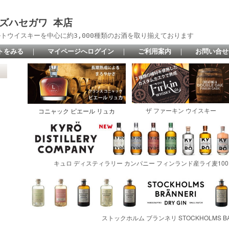
 リカーズハセガワ 本店
トウイスキーを中心に約3,000種類のお酒を取り揃えております
トをみる
｜
マイページへログイン
｜
ご利用案内
｜
お問い合せ