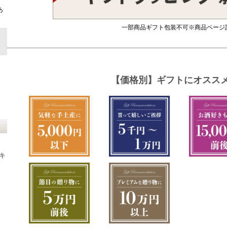
ト
あ
一部商品ギフト包装不可※商品ページ
キ