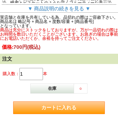
で、蜂蜜とビスケットのような甘くフルーティーな香りで
す。フィンランドの淡いモルトとドイツのホップ（Magnum
▼ 商品説明の続きを見る ▼
種とPerle種）を使用しています。
実店舗と在庫を共有している為、品切れの際はご容赦下さい。
商品名は 略記号 + 商品名 + 度数/容量 + [商品番号]
となっています。
商品は充分にストックをしておりますが、万が一品切れの際は
お時間を数日いただくことがございます。お急ぎの場合は事前
にお電話いただくか、余裕を持ってご注文ください。
価格:
700円
(税込)
注文
購入数：
本
在庫
○