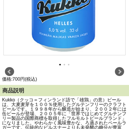
価格:700円(税込)
商品説明
Kukko（クッコ＝フィンランド語で「雄鶏」の意）ビール
は、大麦麦芽を１００％使用したグルテンフリーのクラフト
ビールです。１９９８年から醸造が始まり、２００２年には
缶ビールが登場、２００５年に「世界ではじめてグルテンフ
リー製品の国際商標を取得したフルモルトビールブランド」
になりました。やわらかく風味豊かな、ろ過されたペールラ
ガーです。伝統的なピルスナーよりも未発酵の糖分が豊富