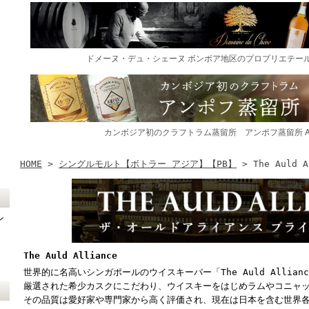
HOME
>
シングルモルト【ボトラー アジア】【PB】
> The Auld A
ン
The Auld Alliance
世界的に名高いシンガポールのウイスキーバー「The Auld Allian
厳選された希少カスクにこだわり、ウイスキーをはじめラムやコニャ
その品質は愛好家や専門家から高く評価され、現在は日本を含む世界