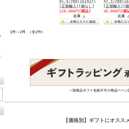
45.4/700[161927]
47.3/700[16
[正規輸入][箱なし]
[正規輸入][
128,000円
(税込)
38,000円
(税
在庫 △
在庫 
1件～2件 （全2件）
コ
ド
一部商品ギフト包装不可※商品ページ