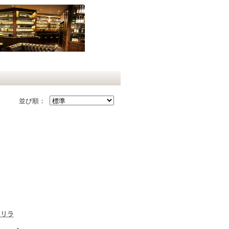
並び順：
カリラ