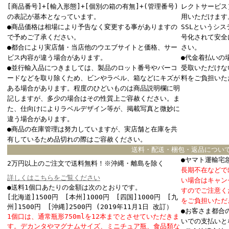
[商品番号]+[輸入形態]+[個別の箱の有無]+(管理番号)
レクトサービス
の表記が基本となっています。
用いただけます
●商品価格は相場により予告なく変更する事がありますの
SSLというシ
で予めご了承ください。
号化されて安全
●都合により実店舗・当店他のウエブサイトと価格、サー
さい。
ビス内容が違う場合があります。
●代金着払いの
●並行輸入品につきましては、製品のロット番号やバーコ
受取いただけな
ードなどを取り除くため、ビンやラベル、箱などにキズが
料をご負担いた
ある場合があります。程度のひどいものは商品説明欄に明
記しますが、多少の場合はその性質上ご容赦ください。ま
た、仕向けによりラベルデザイン等が、掲載写真と微妙に
違う場合があります。
●商品の在庫管理は努力していますが、実店舗と在庫を共
有しているため品切れの際はご容赦ください。
送料・配送・梱包・返品につい
●ヤマト運輸宅
2万円以上のご注文で送料無料！※沖縄・離島を除く
長期不在などで
詳しくはこちらをご覧ください
い場合はキャン
●送料1個口あたりの金額は次のとおりです。
すのでご注意く
[北海道]1500円 [本州]1000円 [四国]1000円 [九
をご負担いただ
州]1500円 [沖縄]2500円 (2019年11月1日 改訂）
●お客さま都合
1個口は、通常瓶形750mlを12本までとさせていただきま
いでの支払いと
す。デカンタやマグナムサイズ、ミニチュア瓶、食品類な