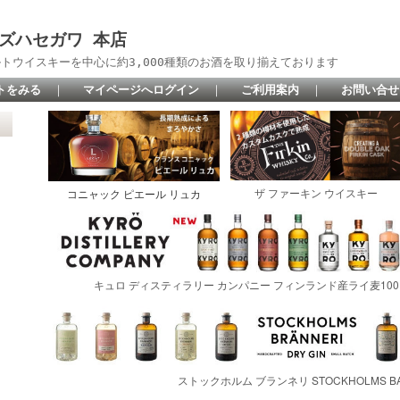
 リカーズハセガワ 本店
トウイスキーを中心に約3,000種類のお酒を取り揃えております
トをみる
｜
マイページへログイン
｜
ご利用案内
｜
お問い合せ