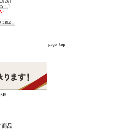
1926]
箱なし]
込)
△
page top
記載