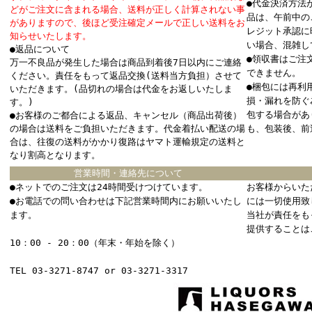
●代金決済方法
どがご注文に含まれる場合、送料が正しく計算されない事
品は、午前中の
がありますので、後ほど受注確定メールで正しい送料をお
レジット承認に
知らせいたします。
い場合、混雑し
●返品について
●領収書はご注
万一不良品が発生した場合は商品到着後7日以内にご連絡
できません。
ください。責任をもって返品交換(送料当方負担）させて
●梱包には再利
いただきます。(品切れの場合は代金をお返しいたしま
損・漏れを防ぐ
す。)
包する場合があ
●お客様のご都合による返品、キャンセル（商品出荷後）
の場合は送料をご負担いただきます。代金着払い配送の場
も、包装後、前
合は、往復の送料がかかり復路はヤマト運輸規定の送料と
なり割高となります。
営業時間・連絡先について
●ネットでのご注文は24時間受けつけています。
お客様からいた
●お電話での問い合わせは下記営業時間内にお願いいたし
には一切使用致
ます。
当社が責任をも
提供することは
10：00 - 20：00（年末・年始を除く）
TEL 03-3271-8747 or 03-3271-3317