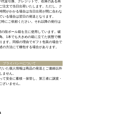
が代金引換、クレジットで、在庫のある商
ご注文で当日出荷いたします。ただし、ク
時間がかかる場合は当日出荷が間に合わな
ている場合は翌日の発送となります。
文時にご依頼ください。それ以降の発行は
用の段ボール箱を主に使用しています。破
為、1本でも大きめの箱に立てた状態で梱
ります。同様の理由でギフト包装の場合で
述の方法にて梱包する場合があります。
プライバシーについて
だいた個人情報は商品の発送とご連絡以外
しません。
って安全に蓄積・保管し、第三者に譲渡・
ございません。