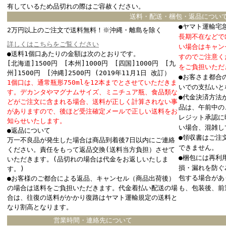
有しているため品切れの際はご容赦ください。
送料・配送・梱包・返品につい
●ヤマト運輸宅
2万円以上のご注文で送料無料！※沖縄・離島を除く
長期不在などで
詳しくはこちらをご覧ください
い場合はキャン
●送料1個口あたりの金額は次のとおりです。
すのでご注意く
[北海道]1500円 [本州]1000円 [四国]1000円 [九
をご負担いただ
州]1500円 [沖縄]2500円 (2019年11月1日 改訂）
●お客さま都合
1個口は、通常瓶形750mlを12本までとさせていただきま
いでの支払いと
す。デカンタやマグナムサイズ、ミニチュア瓶、食品類な
●代金決済方法
どがご注文に含まれる場合、送料が正しく計算されない事
品は、午前中の
がありますので、後ほど受注確定メールで正しい送料をお
レジット承認に
知らせいたします。
い場合、混雑し
●返品について
●領収書はご注
万一不良品が発生した場合は商品到着後7日以内にご連絡
できません。
ください。責任をもって返品交換(送料当方負担）させて
●梱包には再利
いただきます。(品切れの場合は代金をお返しいたしま
損・漏れを防ぐ
す。)
包する場合があ
●お客様のご都合による返品、キャンセル（商品出荷後）
の場合は送料をご負担いただきます。代金着払い配送の場
も、包装後、前
合は、往復の送料がかかり復路はヤマト運輸規定の送料と
なり割高となります。
営業時間・連絡先について