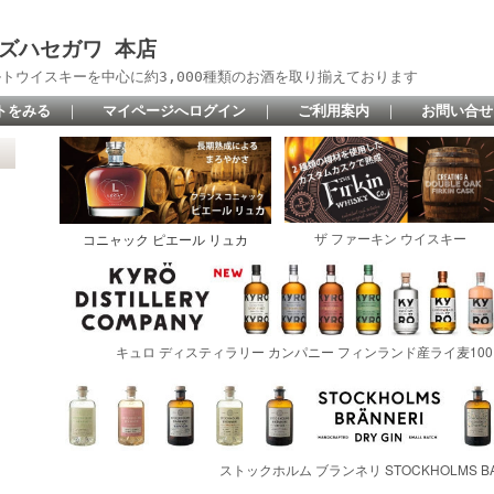
 リカーズハセガワ 本店
トウイスキーを中心に約3,000種類のお酒を取り揃えております
トをみる
｜
マイページへログイン
｜
ご利用案内
｜
お問い合せ