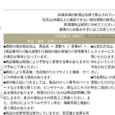
20歳未満の飲酒は法律で禁止されてい
当店は20歳以上と確認できない場合酒類の販売
飲酒運転は絶対にやめてください
コ
健康のため飲みすぎにはご注意くだ
ご利用案内（抜粋）
詳しくはこちらを
商品・価格・在庫について
●酒類の場合商品名は、商品名 + 度数％ / 容量ml +
●お支払方法は
ド
[商品番号]+[輸入形態]+[個別の箱の有無]+(管理番号)
レクトサービス
の表記が基本となっています。
用いただけます
●商品価格は相場により予告なく変更する事がありますの
SSLというシ
で予めご了承ください。
号化されて安全
●都合により実店舗・当店他のウエブサイトと価格、サー
さい。
ビス内容が違う場合があります。
●代金着払いの
●並行輸入品につきましては、製品のロット番号やバーコ
受取いただけな
ードなどを取り除くため、ビンやラベル、箱などにキズが
料をご負担いた
ある場合があります。程度のひどいものは商品説明欄に明
記しますが、多少の場合はその性質上ご容赦ください。ま
た、仕向けによりラベルデザイン等が、掲載写真と微妙に
違う場合があります。
●商品の在庫管理は努力していますが、実店舗と在庫を共