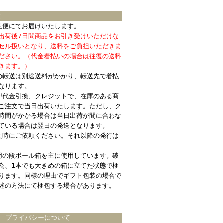
て
急便にてお届けいたします。
出荷後7日間商品をお引き受けいただけな
セル扱いとなり、送料をご負担いただきま
ださい。（代金着払いの場合は往復の送料
きます。）
の転送は別途送料がかかり、転送先で着払
なります。
が代金引換、クレジットで、在庫のある商
ご注文で当日出荷いたします。ただし、ク
時間がかかる場合は当日出荷が間に合わな
ている場合は翌日の発送となります。
文時にご依頼ください。それ以降の発行は
用の段ボール箱を主に使用しています。破
為、1本でも大きめの箱に立てた状態で梱
ります。同様の理由でギフト包装の場合で
述の方法にて梱包する場合があります。
プライバシーについて