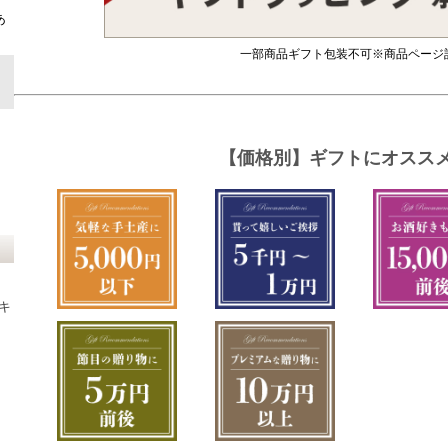
ト
あ
一部商品ギフト包装不可※商品ページ
キ