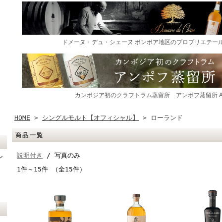
HOME
>
シングルモルト【オフィシャル】
> ローランド
商品一覧
説明付き
/ 写真のみ
ン
1件～15件 （全15件）