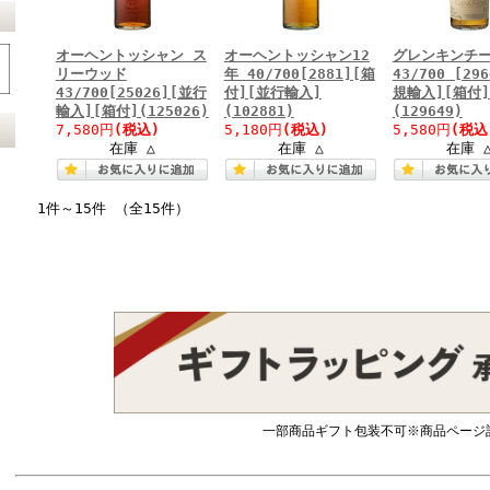
オーヘントッシャン ス
オーヘントッシャン12
グレンキンチー
リーウッド
年 40/700[2881][箱
43/700 [29
43/700[25026][並行
付][並行輸入]
規輸入][箱付]
輸入][箱付](125026)
(102881)
(129649)
7,580円
(税込)
5,180円
(税込)
5,580円
(税込
在庫 △
在庫 △
在庫 
1件～15件 （全15件）
一部商品ギフト包装不可※商品ページ