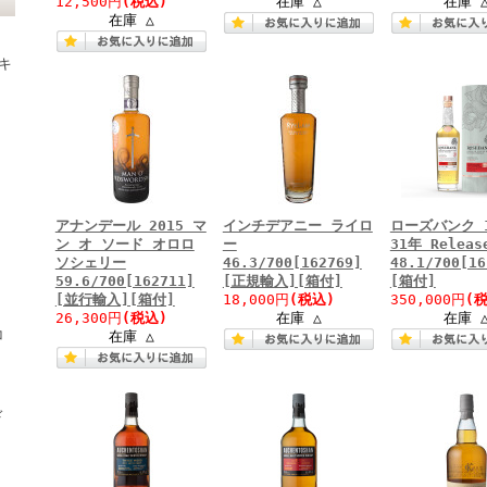
12,500円
(税込)
在庫 △
在庫 
在庫 △
キ
アナンデール 2015 マ
インチデアニー ライロ
ローズバンク 1
ン オ ソード オロロ
ー
31年 Releas
ソシェリー
46.3/700[162769]
48.1/700[16
59.6/700[162711]
[正規輸入][箱付]
[箱付]
[並行輸入][箱付]
18,000円
(税込)
350,000円
(
26,300円
(税込)
在庫 △
在庫 
コ
在庫 △
ド