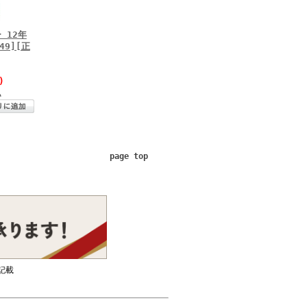
 12年
649][正
)
△
page top
記載