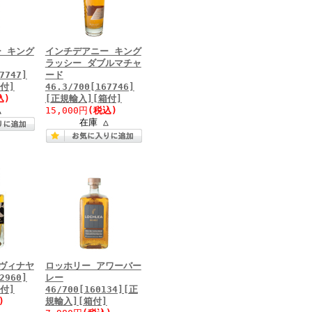
 キング
インチデアニー キング
ラッシー ダブルマチャ
7747]
ード
付]
46.3/700[167746]
込)
[正規輸入][箱付]
△
15,000円
(税込)
在庫 △
ヴィナヤ
ロッホリー アワーバー
2960]
レー
付]
46/700[160134][正
)
規輸入][箱付]