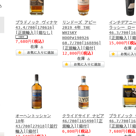
ト
あ
ブラドノック ヴィナヤ
リンドーズ アビー
インチデアニー
43.4/700[170616]
2019 4年 THE
ラッシー ロー
[正規輸入][箱なし]
WHISKY
46.3/700[16
HOOP#190926
[正規輸入][箱
7,680円
(税込)
60.7/700[168896]
15,000円
(税
在庫 △
[正規輸入][箱付]
在庫 
12,800円
(税込)
在庫 △
y
オーヘントッシャン
クライドサイド ナピア
ブラドノック 
18年
46/700[165490][正
46.7/700[16
43/700[27918][並行
規輸入][箱付]
[正規輸入][箱
輸入][箱付]
6,800円
(税込)
7,680円
(税込