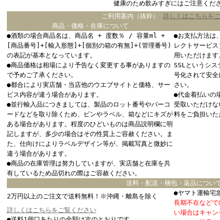
健康のため飲みすぎにはご注意くだ
ご利用案内（抜粋）
詳しくはこちらを
商品・価格・在庫について
●酒類の場合商品名は、商品名 + 度数％ / 容量ml +
●お支払方法は
[商品番号]+[輸入形態]+[個別の箱の有無]+(管理番号)
レクトサービス
の表記が基本となっています。
用いただけます
●商品価格は相場により予告なく変更する事がありますの
SSLというシ
で予めご了承ください。
号化されて安全
●都合により実店舗・当店他のウエブサイトと価格、サー
さい。
ビス内容が違う場合があります。
●代金着払いの
●並行輸入品につきましては、製品のロット番号やバーコ
受取いただけな
ードなどを取り除くため、ビンやラベル、箱などにキズが
料をご負担いた
ある場合があります。程度のひどいものは商品説明欄に明
記しますが、多少の場合はその性質上ご容赦ください。ま
た、仕向けによりラベルデザイン等が、掲載写真と微妙に
違う場合があります。
●商品の在庫管理は努力していますが、実店舗と在庫を共
有しているため品切れの際はご容赦ください。
送料・配送・梱包・返品につい
●ヤマト運輸宅
2万円以上のご注文で送料無料！※沖縄・離島を除く
長期不在などで
詳しくはこちらをご覧ください
い場合はキャン
●送料1個口あたりの金額は次のとおりです。