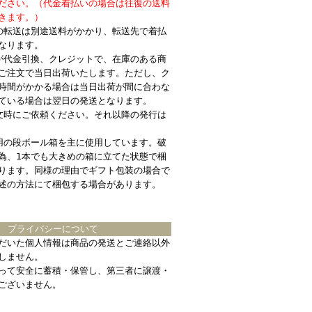
ださい。（代金着払いの場合は往復の送料
きます。）
の転送は別途送料がかかり、転送先で着払
なります。
が代金引換、クレジットで、在庫のある商
ご注文で当日出荷いたします。ただし、ク
時間がかかる場合は当日出荷が間に合わな
ている場合は翌日の発送となります。
文時にご依頼ください。それ以降の発行は
用の段ボール箱を主に使用しています。破
為、1本でも大きめの箱に立てた状態で梱
ります。同様の理由でギフト包装の場合で
述の方法にて梱包する場合があります。
プライバシーについて
だいた個人情報は商品の発送とご連絡以外
しません。
って安全に蓄積・保管し、第三者に譲渡・
ございません。