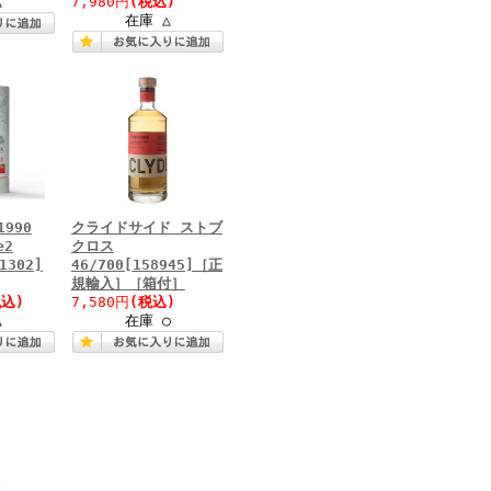
△
7,980円
(税込)
在庫 △
990
クライドサイド ストブ
e2
クロス
1302]
46/700[158945]［正
規輸入］［箱付］
税込)
7,580円
(税込)
△
在庫 ○