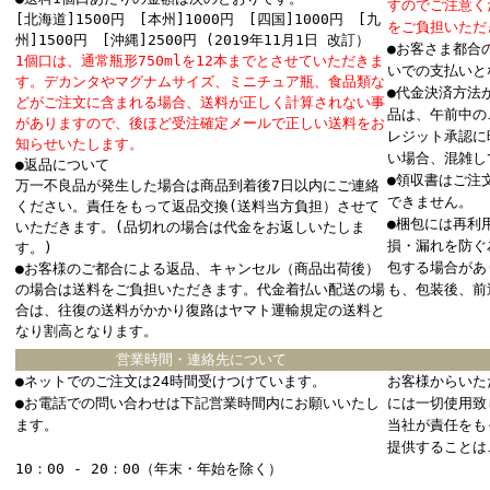
すのでご注意く
[北海道]1500円 [本州]1000円 [四国]1000円 [九
をご負担いただ
州]1500円 [沖縄]2500円 (2019年11月1日 改訂）
●お客さま都合
1個口は、通常瓶形750mlを12本までとさせていただきま
いでの支払いと
す。デカンタやマグナムサイズ、ミニチュア瓶、食品類な
●代金決済方法
どがご注文に含まれる場合、送料が正しく計算されない事
品は、午前中の
がありますので、後ほど受注確定メールで正しい送料をお
レジット承認に
知らせいたします。
い場合、混雑し
●返品について
●領収書はご注
万一不良品が発生した場合は商品到着後7日以内にご連絡
できません。
ください。責任をもって返品交換(送料当方負担）させて
●梱包には再利
いただきます。(品切れの場合は代金をお返しいたしま
損・漏れを防ぐ
す。)
包する場合があ
●お客様のご都合による返品、キャンセル（商品出荷後）
の場合は送料をご負担いただきます。代金着払い配送の場
も、包装後、前
合は、往復の送料がかかり復路はヤマト運輸規定の送料と
なり割高となります。
営業時間・連絡先について
●ネットでのご注文は24時間受けつけています。
お客様からいた
●お電話での問い合わせは下記営業時間内にお願いいたし
には一切使用致
ます。
当社が責任をも
提供することは
10：00 - 20：00（年末・年始を除く）