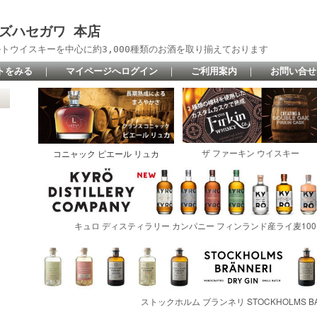
 リカーズハセガワ 本店
トウイスキーを中心に約3,000種類のお酒を取り揃えております
トをみる
｜
マイページへログイン
｜
ご利用案内
｜
お問い合せ