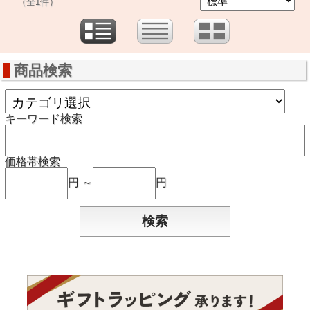
（全1件）
商品検索
キーワード検索
価格帯検索
円 ～
円