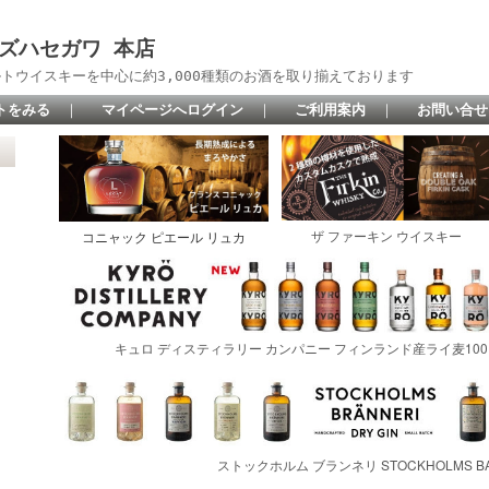
 リカーズハセガワ 本店
トウイスキーを中心に約3,000種類のお酒を取り揃えております
トをみる
｜
マイページへログイン
｜
ご利用案内
｜
お問い合せ