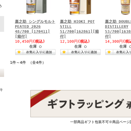
ト
あ
嘉之助 シングルモルト
嘉之助 HIOKI POT
嘉之助 DOUBL
PEATED 2026
STILL
DISTILLERY
48/700 [170411]
51/700[162861][箱
53/700[163
[箱付]
付]
付]
10,450円
(税込)
12,100円
(税込)
14,300円
(税
在庫 ○
在庫 ○
在庫 
1件～4件 （全4件）
キ
一部商品ギフト包装不可※商品ページ