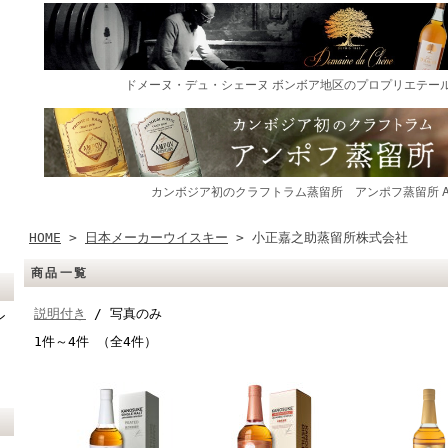
HOME
>
日本メーカーウイスキー
> 小正嘉之助蒸留所株式会社
商品一覧
説明付き
/ 写真のみ
ン
1件～4件 （全4件）