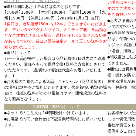
詳しくはこちらをご覧ください
い場合はキャン
●送料1個口あたりの金額は次のとおりです。
すのでご注意く
[北海道]1500円 [本州]1000円 [四国]1000円 [九
をご負担いただ
州]1500円 [沖縄]2500円 (2019年11月1日 改訂）
●お客さま都合
1個口は、通常瓶形750mlを12本までとさせていただきま
いでの支払いと
す。デカンタやマグナムサイズ、ミニチュア瓶、食品類な
●代金決済方法
どがご注文に含まれる場合、送料が正しく計算されない事
品は、午前中の
がありますので、後ほど受注確定メールで正しい送料をお
レジット承認に
知らせいたします。
い場合、混雑し
●返品について
●領収書はご注
万一不良品が発生した場合は商品到着後7日以内にご連絡
できません。
ください。責任をもって返品交換(送料当方負担）させて
●梱包には再利
いただきます。(品切れの場合は代金をお返しいたしま
損・漏れを防ぐ
す。)
包する場合があ
●お客様のご都合による返品、キャンセル（商品出荷後）
の場合は送料をご負担いただきます。代金着払い配送の場
も、包装後、前
合は、往復の送料がかかり復路はヤマト運輸規定の送料と
なり割高となります。
営業時間・連絡先について
●ネットでのご注文は24時間受けつけています。
お客様からいた
●お電話での問い合わせは下記営業時間内にお願いいたし
には一切使用致
ます。
当社が責任をも
提供することは