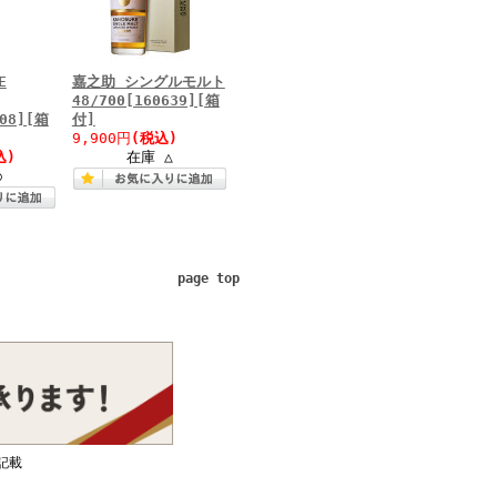
E
嘉之助 シングルモルト
48/700[160639][箱
808][箱
付]
9,900円
(税込)
込)
在庫 △
○
page top
記載