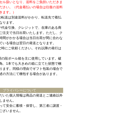
セル扱いとなり、送料をご負担いただきま
ださい。（代金着払いの場合は往復の送料
きます。）
の転送は別途送料がかかり、転送先で着払
なります。
が代金引換、クレジットで、在庫のある商
ご注文で当日出荷いたします。ただし、ク
時間がかかる場合は当日出荷が間に合わな
ている場合は翌日の発送となります。
文時にご依頼ください。それ以降の発行は
用の段ボール箱を主に使用しています。破
為、1本でも大きめの箱に立てた状態で梱
ります。同様の理由でギフト包装の場合で
述の方法にて梱包する場合があります。
プライバシーについて
だいた個人情報は商品の発送とご連絡以外
しません。
って安全に蓄積・保管し、第三者に譲渡・
ございません。