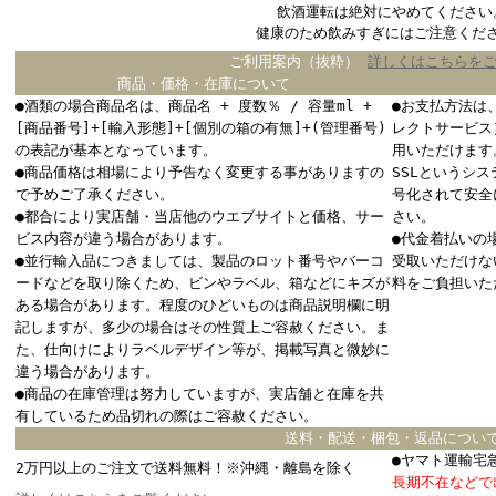
飲酒運転は絶対にやめてください
健康のため飲みすぎにはご注意くだ
ご利用案内（抜粋）
詳しくはこちらを
商品・価格・在庫について
●酒類の場合商品名は、商品名 + 度数％ / 容量ml +
●お支払方法は
[商品番号]+[輸入形態]+[個別の箱の有無]+(管理番号)
レクトサービス
の表記が基本となっています。
用いただけます
●商品価格は相場により予告なく変更する事がありますの
SSLというシ
で予めご了承ください。
号化されて安全
●都合により実店舗・当店他のウエブサイトと価格、サー
さい。
ビス内容が違う場合があります。
●代金着払いの
●並行輸入品につきましては、製品のロット番号やバーコ
受取いただけな
ードなどを取り除くため、ビンやラベル、箱などにキズが
料をご負担いた
ある場合があります。程度のひどいものは商品説明欄に明
記しますが、多少の場合はその性質上ご容赦ください。ま
た、仕向けによりラベルデザイン等が、掲載写真と微妙に
違う場合があります。
●商品の在庫管理は努力していますが、実店舗と在庫を共
有しているため品切れの際はご容赦ください。
送料・配送・梱包・返品につい
●ヤマト運輸宅
2万円以上のご注文で送料無料！※沖縄・離島を除く
長期不在などで