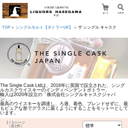
TOP
シングルモルト【ボトラーUK】
ザ シングル キャスク
>
>
The Single Cask Ltdは、2016年に英国で設立された、シング
ルカスクウイスキーのインディペンデントボトラー。
輸入は2020年設立の「株式会社シングルキャスクジャパ
ン」。
最高のウイスキーを調達し、ろ過、着色、ブレンドせずに、最
もピュアな形でグラスに届くようにすることをモットーとして
います。
1 / 1ページ
（全1件）