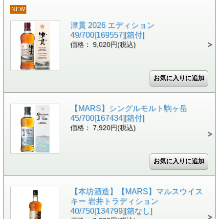
NEW
津貫 2026 エディション
49/700[169557][箱付]
価格： 9,020円(税込)
【MARS】シングルモルト駒ヶ岳
45/700[167434][箱付]
価格： 7,920円(税込)
【本坊酒造】【MARS】マルスウイス
キー 岩井トラディション
40/750[134799][箱なし]