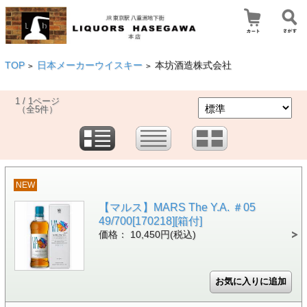
TOP
日本メーカーウイスキー
本坊酒造株式会社
>
>
1 / 1ページ
（全5件）
NEW
【マルス】MARS The Y.A. ＃05
49/700[170218][箱付]
価格： 10,450円(税込)