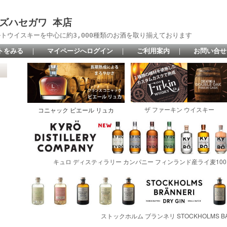
 リカーズハセガワ 本店
トウイスキーを中心に約3,000種類のお酒を取り揃えております
トをみる
｜
マイページへログイン
｜
ご利用案内
｜
お問い合せ