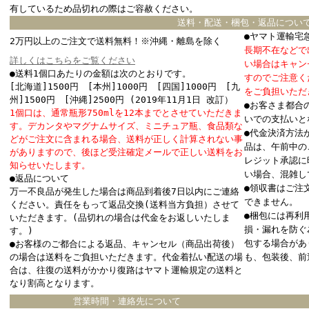
有しているため品切れの際はご容赦ください。
送料・配送・梱包・返品につい
●ヤマト運輸宅
2万円以上のご注文で送料無料！※沖縄・離島を除く
長期不在などで
詳しくはこちらをご覧ください
い場合はキャン
●送料1個口あたりの金額は次のとおりです。
すのでご注意く
[北海道]1500円 [本州]1000円 [四国]1000円 [九
をご負担いただ
州]1500円 [沖縄]2500円 (2019年11月1日 改訂）
●お客さま都合
1個口は、通常瓶形750mlを12本までとさせていただきま
いでの支払いと
す。デカンタやマグナムサイズ、ミニチュア瓶、食品類な
●代金決済方法
どがご注文に含まれる場合、送料が正しく計算されない事
品は、午前中の
がありますので、後ほど受注確定メールで正しい送料をお
レジット承認に
知らせいたします。
い場合、混雑し
●返品について
●領収書はご注
万一不良品が発生した場合は商品到着後7日以内にご連絡
できません。
ください。責任をもって返品交換(送料当方負担）させて
●梱包には再利
いただきます。(品切れの場合は代金をお返しいたしま
損・漏れを防ぐ
す。)
包する場合があ
●お客様のご都合による返品、キャンセル（商品出荷後）
の場合は送料をご負担いただきます。代金着払い配送の場
も、包装後、前
合は、往復の送料がかかり復路はヤマト運輸規定の送料と
なり割高となります。
営業時間・連絡先について