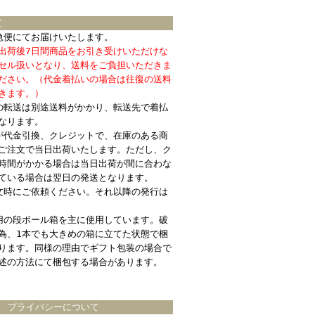
て
急便にてお届けいたします。
出荷後7日間商品をお引き受けいただけな
セル扱いとなり、送料をご負担いただきま
ださい。（代金着払いの場合は往復の送料
きます。）
の転送は別途送料がかかり、転送先で着払
なります。
が代金引換、クレジットで、在庫のある商
ご注文で当日出荷いたします。ただし、ク
時間がかかる場合は当日出荷が間に合わな
ている場合は翌日の発送となります。
文時にご依頼ください。それ以降の発行は
用の段ボール箱を主に使用しています。破
為、1本でも大きめの箱に立てた状態で梱
ります。同様の理由でギフト包装の場合で
述の方法にて梱包する場合があります。
プライバシーについて