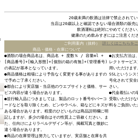
20歳未満の飲酒は法律で禁止されてい
当店は20歳以上と確認できない場合酒類の販売
飲酒運転は絶対にやめてください
健康のため飲みすぎにはご注意くだ
コ
ご利用案内（抜粋）
詳しくはこちらを
商品・価格・在庫について
●酒類の場合商品名は、商品名 + 度数％ / 容量ml +
●お支払方法は
[商品番号]+[輸入形態]+[個別の箱の有無]+(管理番号)
レクトサービス
ド
の表記が基本となっています。
用いただけます
●商品価格は相場により予告なく変更する事がありますの
SSLというシ
で予めご了承ください。
号化されて安全
●都合により実店舗・当店他のウエブサイトと価格、サー
さい。
ビス内容が違う場合があります。
●代金着払いの
●並行輸入品につきましては、製品のロット番号やバーコ
受取いただけな
ードなどを取り除くため、ビンやラベル、箱などにキズが
料をご負担いた
ある場合があります。程度のひどいものは商品説明欄に明
記しますが、多少の場合はその性質上ご容赦ください。ま
た、仕向けによりラベルデザイン等が、掲載写真と微妙に
違う場合があります。
●商品の在庫管理は努力していますが、実店舗と在庫を共