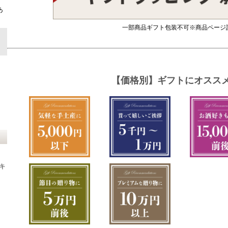
ト
あ
一部商品ギフト包装不可※商品ページ
キ