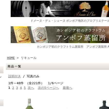
HOME
> リキュール
商品一覧
説明付き
/ 写真のみ
ン
1件～40件 （全221件） 1/6ページ
1
2
3
4
5
次へ
次の5ページへ
最後へ