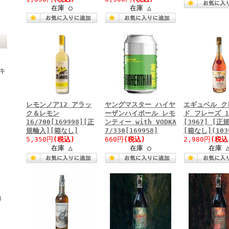
在庫 ○
在庫 △
キ
レモンノア12 アラッ
ヤングマスター ハイヤ
エギュベル ク
ク＆レモン
ーザンハイボール レモ
ド フレーズ 1
16/700[169998][正
ンティー with VODKA
[3967] [正
規輸入][箱なし]
7/330[169958]
[箱なし](103
5,350円
(税込)
660円
(税込)
2,980円
(税込
在庫 △
在庫 ○
在庫 
コ