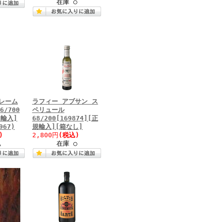
在庫 ○
レーム
ラフィー アブサン ス
6/700
ペリュール
規輸入]
68/200[169874][正
967)
規輸入][箱なし]
)
2,800円
(税込)
△
在庫 ○