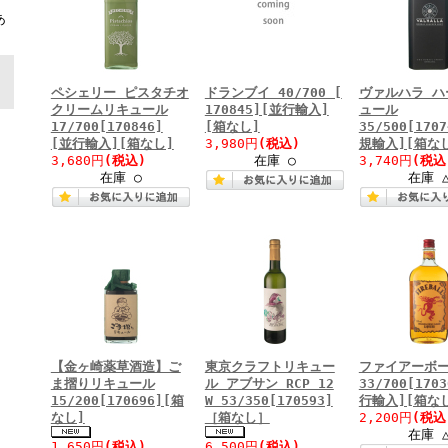
ト
あ
ペシェリー ピスタチオ
ドランブイ 40/700 [
ヴァルハラ ハ
クリームリキュール
170845][並行輸入]
ュール
17/700[170846]
[箱なし]
35/500[170
[並行輸入][箱なし]
3,980円
(税込)
規輸入][箱な
3,680円
(税込)
在庫 ○
3,740円
(税込
在庫 ○
在庫 
【金ヶ崎薬草酒造】ご
東京クラフトリキュー
ファイアーボ
ま摺りリキュール
ル アブサン RCP 12
33/700[170
15/200[170696][箱
W 53/350[170593]
行輸入][箱な
なし]
［箱なし］
2,200円
(税込
在庫 
1,650円
(税込)
6,500円
(税込)