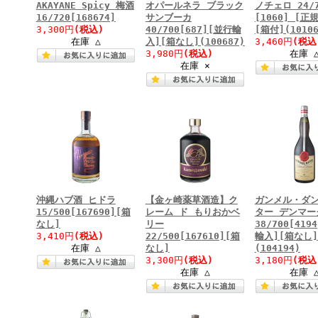
AKAYANE Spicy 梅酒
オパールネラ ブラック
ノチェロ 24/7
16/720[168674]
サンブーカ
[1060] [正
3,300円
(税込)
40/700[687][並行輸
[箱付](10106
在庫 △
入][箱なし](100687)
3,460円
(税込
3,980円
(税込)
在庫 
在庫 ×
沖縄ハブ酒 ヒドラ
【金ヶ崎薬草酒造】ク
ガンメル・ダン
15/500[167690][箱
レーム ド もりおかベ
ター デンマー
なし]
リー
38/700[419
3,410円
(税込)
22/500[167610][箱
輸入][箱なし]
在庫 △
なし]
(104194)
3,300円
(税込)
3,180円
(税込
在庫 △
在庫 