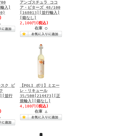
00
アンゴスチュラ ココ
規輸入]
ア・ビターズ 48/100
0)
[168013][並行輸入]
)
[箱なし]
△
2,100円
(税込)
在庫 ○
スク ビ
【POLI ポリ】ミエー
ク
レ・リキュール
4][並行
35/500[214473][正
規輸入][箱なし]
4,180円
(税込)
)
在庫 △
△