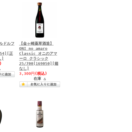
ルドルフ
【金ヶ崎薬草酒造】
ONI no amaro
454][正
Classic オニのアマ
し]
ーロ クラシック
)
25/700[169050][箱
△
なし]
3,300円
(税込)
在庫 △