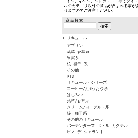
インディペンデントボトラー等でタイ
ルのカテゴリ以外の商品が含まれる事が
りますのでご注意ください。
商品検索
リキュール
アブサン
薬草 香草系
果実系
核 種子 系
その他
RTD
リキュール・シリーズ
コーヒー/紅茶/お茶系
はちみつ
薬草/香草系
クリーム/ヨーグルト系
核・種子系
その他のリキュール
バーテンダーズ ボトル カクテル
ピノ デ シャラント