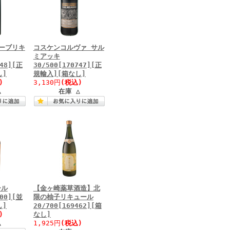
ーブリキ
コスケンコルヴァ サル
ミアッキ
748][正
30/500[170747][正
し]
規輸入][箱なし]
)
3,130円
(税込)
△
在庫 △
ール
【金ヶ崎薬草酒造】北
300][並
限の柚子リキュール
し]
20/700[169462][箱
)
なし]
△
1,925円
(税込)