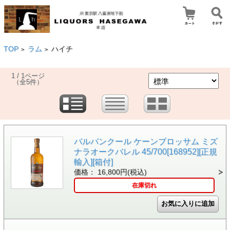
TOP
ラム
ハイチ
>
>
1 / 1ページ
（全5件）
バルバンクール ケーンブロッサム ミズ
ナラオークバレル 45/700[168952][正規
輸入][箱付]
価格： 16,800円(税込)
在庫切れ