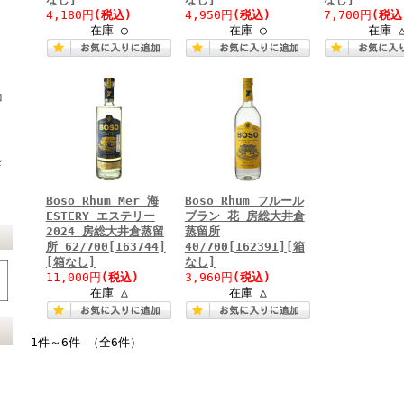
4,180円
(税込)
4,950円
(税込)
7,700円
(税込
在庫 ○
在庫 ○
在庫 
コ
ド
Boso Rhum Mer 海
Boso Rhum フルール
ESTERY エステリー
ブラン 花 房総大井倉
2024 房総大井倉蒸留
蒸留所
所 62/700[163744]
40/700[162391][箱
[箱なし]
なし]
11,000円
(税込)
3,960円
(税込)
在庫 △
在庫 △
1件～6件 （全6件）