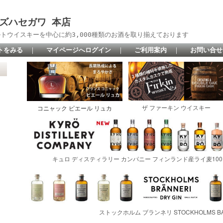
 リカーズハセガワ 本店
トウイスキーを中心に約3,000種類のお酒を取り揃えております
トをみる
｜
マイページへログイン
｜
ご利用案内
｜
お問い合せ