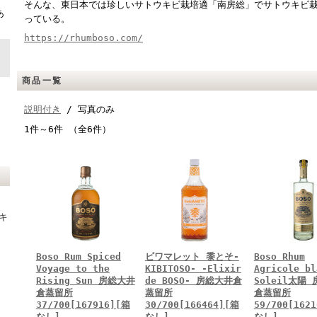
ト
そんな、東日本では珍しいサトウキビ栽培適「南房総」でサトウキビ
あ
っている。
https://rhumboso.com/
商品一覧
説明付き
/ 写真のみ
1件～6件 （全6件）
キ
Boso Rum Spiced
ビワマレット 黍とそ-
Boso Rhum
Voyage to the
KIBITOSO- -Elixir
Agricole bl
Rising Sun 房総大井
de BOSO- 房総大井倉
Soleil太陽
倉蒸留所
蒸留所
倉蒸留所
37/700[167916][箱
30/700[166464][箱
59/700[162
なし]
なし]
なし]