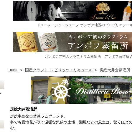
HOME
>
国産クラフト スピリッツ・リキュール
> 房総大井倉蒸溜所
ン
房総大井蒸溜所
房総半島発自然派ラムブランド。
冬でも露地花が咲く温暖な気候や土壌、潮風などの風土は、驚くほど
む。