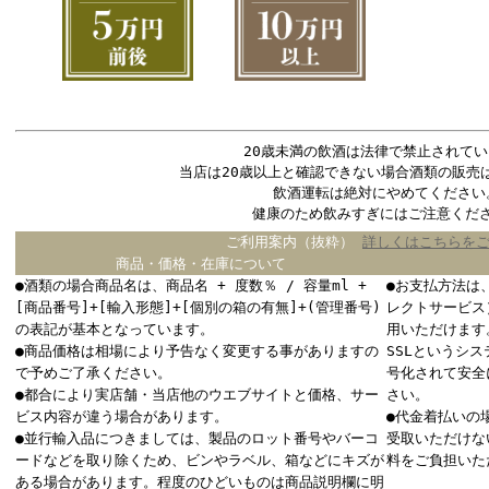
20歳未満の飲酒は法律で禁止されてい
当店は20歳以上と確認できない場合酒類の販売
飲酒運転は絶対にやめてください
健康のため飲みすぎにはご注意くだ
ご利用案内（抜粋）
詳しくはこちらを
商品・価格・在庫について
●酒類の場合商品名は、商品名 + 度数％ / 容量ml +
●お支払方法は
[商品番号]+[輸入形態]+[個別の箱の有無]+(管理番号)
レクトサービス
の表記が基本となっています。
用いただけます
●商品価格は相場により予告なく変更する事がありますの
SSLというシ
で予めご了承ください。
号化されて安全
●都合により実店舗・当店他のウエブサイトと価格、サー
さい。
ビス内容が違う場合があります。
●代金着払いの
●並行輸入品につきましては、製品のロット番号やバーコ
受取いただけな
ードなどを取り除くため、ビンやラベル、箱などにキズが
料をご負担いた
ある場合があります。程度のひどいものは商品説明欄に明