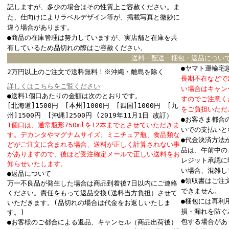
記しますが、多少の場合はその性質上ご容赦ください。ま
た、仕向けによりラベルデザイン等が、掲載写真と微妙に
違う場合があります。
●商品の在庫管理は努力していますが、実店舗と在庫を共
有しているため品切れの際はご容赦ください。
送料・配送・梱包・返品につい
●ヤマト運輸宅
2万円以上のご注文で送料無料！※沖縄・離島を除く
長期不在などで
詳しくはこちらをご覧ください
い場合はキャン
●送料1個口あたりの金額は次のとおりです。
すのでご注意く
[北海道]1500円 [本州]1000円 [四国]1000円 [九
をご負担いただ
州]1500円 [沖縄]2500円 (2019年11月1日 改訂）
●お客さま都合
1個口は、通常瓶形750mlを12本までとさせていただきま
いでの支払いと
す。デカンタやマグナムサイズ、ミニチュア瓶、食品類な
●代金決済方法
どがご注文に含まれる場合、送料が正しく計算されない事
品は、午前中の
がありますので、後ほど受注確定メールで正しい送料をお
レジット承認に
知らせいたします。
い場合、混雑し
●返品について
●領収書はご注
万一不良品が発生した場合は商品到着後7日以内にご連絡
できません。
ください。責任をもって返品交換(送料当方負担）させて
●梱包には再利
いただきます。(品切れの場合は代金をお返しいたしま
損・漏れを防ぐ
す。)
包する場合があ
●お客様のご都合による返品、キャンセル（商品出荷後）