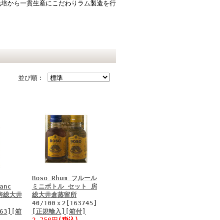
栽培から一貫生産にこだわりラム製造を行
並び順：
Boso Rhum フルール
anc
ミニボトル セット 房
 房総大井
総大井倉蒸留所
40/100ｘ2[163745]
163][箱
[正規輸入][箱付]
2,750円
(税込)