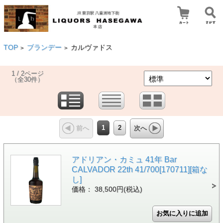
TOP
ブランデー
カルヴァドス
>
>
1 / 2ページ
（全30件）
1
2
前へ
次へ
アドリアン・カミュ 41年 Bar
CALVADOR 22th 41/700[170711][箱な
し]
価格： 38,500円(税込)