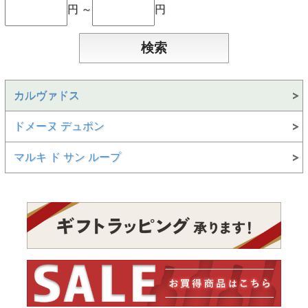
円 ～
円
カルヴァドス
ドメーヌ デュポン
マルキ ド サン ループ