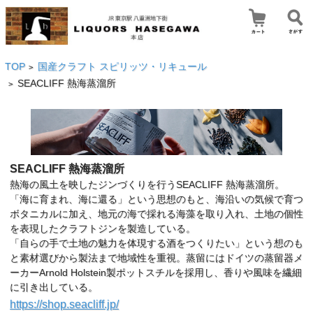
TOP
国産クラフト スピリッツ・リキュール
>
SEACLIFF 熱海蒸溜所
>
SEACLIFF 熱海蒸溜所
熱海の風土を映したジンづくりを行うSEACLIFF 熱海蒸溜所。
「海に育まれ、海に還る」という思想のもと、海沿いの気候で育つ
ボタニカルに加え、地元の海で採れる海藻を取り入れ、土地の個性
を表現したクラフトジンを製造している。
「自らの手で土地の魅力を体現する酒をつくりたい」という想のも
と素材選びから製法まで地域性を重視。蒸留にはドイツの蒸留器メ
ーカーArnold Holstein製ポットスチルを採用し、香りや風味を繊細
に引き出している。
https://shop.seacliff.jp/