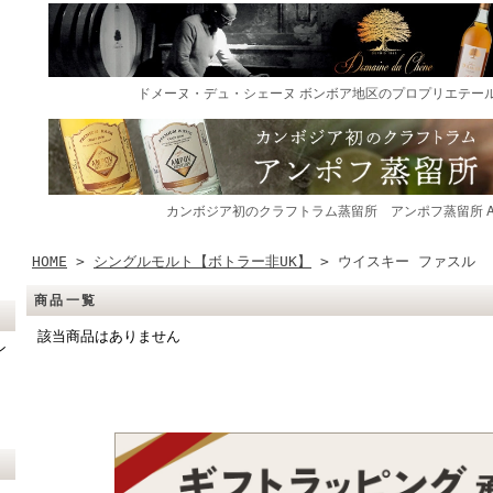
HOME
>
シングルモルト【ボトラー非UK】
> ウイスキー ファスル
商品一覧
該当商品はありません
ン