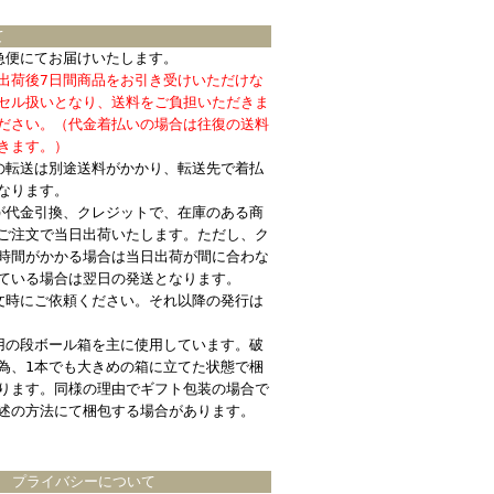
て
急便にてお届けいたします。
出荷後7日間商品をお引き受けいただけな
セル扱いとなり、送料をご負担いただきま
ださい。（代金着払いの場合は往復の送料
きます。）
の転送は別途送料がかかり、転送先で着払
なります。
が代金引換、クレジットで、在庫のある商
ご注文で当日出荷いたします。ただし、ク
時間がかかる場合は当日出荷が間に合わな
ている場合は翌日の発送となります。
文時にご依頼ください。それ以降の発行は
用の段ボール箱を主に使用しています。破
為、1本でも大きめの箱に立てた状態で梱
ります。同様の理由でギフト包装の場合で
述の方法にて梱包する場合があります。
プライバシーについて