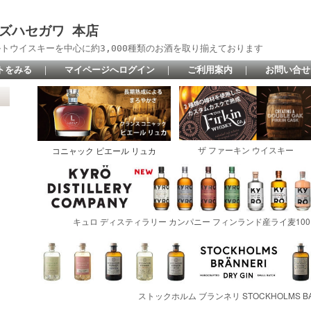
 リカーズハセガワ 本店
トウイスキーを中心に約3,000種類のお酒を取り揃えております
トをみる
｜
マイページへログイン
｜
ご利用案内
｜
お問い合せ