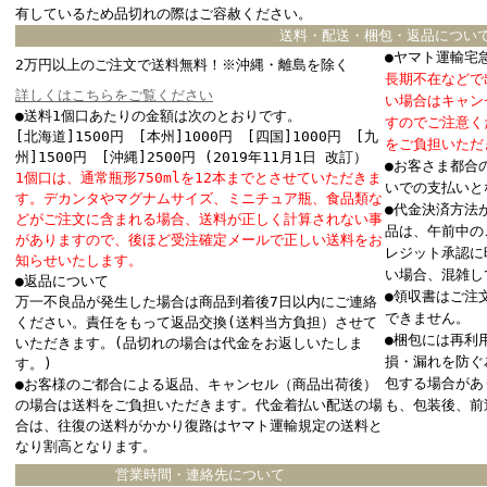
有しているため品切れの際はご容赦ください。
送料・配送・梱包・返品につい
●ヤマト運輸宅
2万円以上のご注文で送料無料！※沖縄・離島を除く
長期不在などで
詳しくはこちらをご覧ください
い場合はキャン
●送料1個口あたりの金額は次のとおりです。
すのでご注意く
[北海道]1500円 [本州]1000円 [四国]1000円 [九
をご負担いただ
州]1500円 [沖縄]2500円 (2019年11月1日 改訂）
●お客さま都合
1個口は、通常瓶形750mlを12本までとさせていただきま
いでの支払いと
す。デカンタやマグナムサイズ、ミニチュア瓶、食品類な
●代金決済方法
どがご注文に含まれる場合、送料が正しく計算されない事
品は、午前中の
がありますので、後ほど受注確定メールで正しい送料をお
レジット承認に
知らせいたします。
い場合、混雑し
●返品について
●領収書はご注
万一不良品が発生した場合は商品到着後7日以内にご連絡
できません。
ください。責任をもって返品交換(送料当方負担）させて
●梱包には再利
いただきます。(品切れの場合は代金をお返しいたしま
損・漏れを防ぐ
す。)
包する場合があ
●お客様のご都合による返品、キャンセル（商品出荷後）
の場合は送料をご負担いただきます。代金着払い配送の場
も、包装後、前
合は、往復の送料がかかり復路はヤマト運輸規定の送料と
なり割高となります。
営業時間・連絡先について