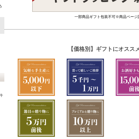
ト
あ
一部商品ギフト包装不可※商品ページ
キ