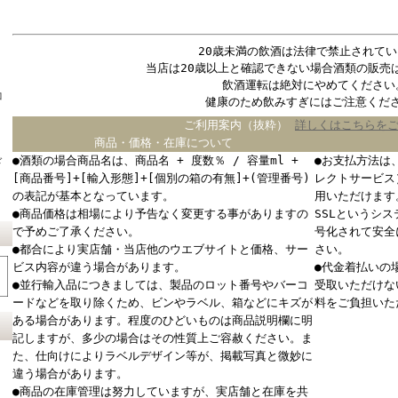
20歳未満の飲酒は法律で禁止されてい
当店は20歳以上と確認できない場合酒類の販売
飲酒運転は絶対にやめてください
コ
健康のため飲みすぎにはご注意くだ
ご利用案内（抜粋）
詳しくはこちらを
商品・価格・在庫について
●酒類の場合商品名は、商品名 + 度数％ / 容量ml +
●お支払方法は
ド
[商品番号]+[輸入形態]+[個別の箱の有無]+(管理番号)
レクトサービス
の表記が基本となっています。
用いただけます
●商品価格は相場により予告なく変更する事がありますの
SSLというシ
で予めご了承ください。
号化されて安全
●都合により実店舗・当店他のウエブサイトと価格、サー
さい。
ビス内容が違う場合があります。
●代金着払いの
●並行輸入品につきましては、製品のロット番号やバーコ
受取いただけな
ードなどを取り除くため、ビンやラベル、箱などにキズが
料をご負担いた
ある場合があります。程度のひどいものは商品説明欄に明
記しますが、多少の場合はその性質上ご容赦ください。ま
た、仕向けによりラベルデザイン等が、掲載写真と微妙に
違う場合があります。
●商品の在庫管理は努力していますが、実店舗と在庫を共