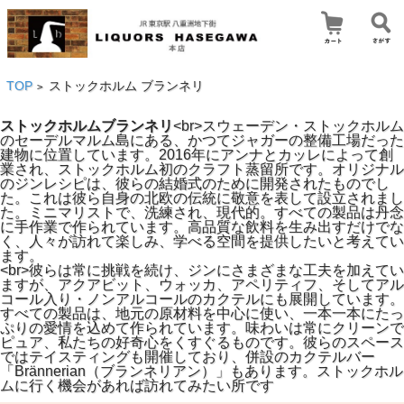
TOP
ストックホルム ブランネリ
>
ストックホルムブランネリ
<br>スウェーデン・ストックホルム
のセーデルマルム島にある、かつてジャガーの整備工場だった
建物に位置しています。2016年にアンナとカッレによって創
業され、ストックホルム初のクラフト蒸留所です。オリジナル
のジンレシピは、彼らの結婚式のために開発されたものでし
た。これは彼ら自身の北欧の伝統に敬意を表して設立されまし
た。ミニマリストで、洗練され、現代的。すべての製品は丹念
に手作業で作られています。高品質な飲料を生み出すだけでな
く、人々が訪れて楽しみ、学べる空間を提供したいと考えてい
ます。
<br>彼らは常に挑戦を続け、ジンにさまざまな工夫を加えてい
ますが、アクアビット、ウォッカ、アペリティフ、そしてアル
コール入り・ノンアルコールのカクテルにも展開しています。
すべての製品は、地元の原材料を中心に使い、一本一本にたっ
ぷりの愛情を込めて作られています。味わいは常にクリーンで
ピュア、私たちの好奇心をくすぐるものです。彼らのスペース
ではテイスティングも開催しており、併設のカクテルバー
「Brännerian（ブランネリアン）」もあります。ストックホル
ムに行く機会があれば訪れてみたい所です