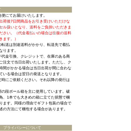
て
急便にてお届けいたします。
出荷後7日間商品をお引き受けいただけな
セル扱いとなり、送料をご負担いただきま
ださい。（代金着払いの場合は往復の送料
きます。）
の転送は別途送料がかかり、転送先で着払
なります。
が代金引換、クレジットで、在庫のある商
ご注文で当日出荷いたします。ただし、ク
時間がかかる場合は当日出荷が間に合わな
ている場合は翌日の発送となります。
文時にご依頼ください。それ以降の発行は
用の段ボール箱を主に使用しています。破
為、1本でも大きめの箱に立てた状態で梱
ります。同様の理由でギフト包装の場合で
述の方法にて梱包する場合があります。
プライバシーについて