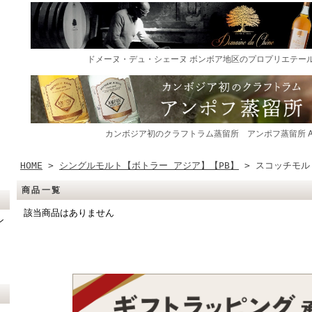
HOME
>
シングルモルト【ボトラー アジア】【PB】
> スコッチモル
商品一覧
該当商品はありません
ン