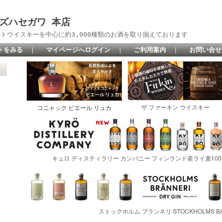
 リカーズハセガワ 本店
トウイスキーを中心に約3,000種類のお酒を取り揃えております
トをみる
｜
マイページへログイン
｜
ご利用案内
｜
お問い合せ