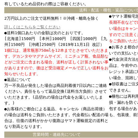
有しているため品切れの際はご容赦ください。
送料・配送・梱包・返品につい
●ヤマト運輸宅
2万円以上のご注文で送料無料！※沖縄・離島を除く
長期不在などで
詳しくはこちらをご覧ください
い場合はキャン
●送料1個口あたりの金額は次のとおりです。
すのでご注意く
[北海道]1500円 [本州]1000円 [四国]1000円 [九
をご負担いただ
州]1500円 [沖縄]2500円 (2019年11月1日 改訂）
●お客さま都合
1個口は、通常瓶形750mlを12本までとさせていただきま
いでの支払いと
す。デカンタやマグナムサイズ、ミニチュア瓶、食品類な
●代金決済方法
どがご注文に含まれる場合、送料が正しく計算されない事
品は、午前中の
がありますので、後ほど受注確定メールで正しい送料をお
レジット承認に
知らせいたします。
い場合、混雑し
●返品について
●領収書はご注
万一不良品が発生した場合は商品到着後7日以内にご連絡
できません。
ください。責任をもって返品交換(送料当方負担）させて
●梱包には再利
いただきます。(品切れの場合は代金をお返しいたしま
損・漏れを防ぐ
す。)
包する場合があ
●お客様のご都合による返品、キャンセル（商品出荷後）
の場合は送料をご負担いただきます。代金着払い配送の場
も、包装後、前
合は、往復の送料がかかり復路はヤマト運輸規定の送料と
なり割高となります。
営業時間・連絡先について