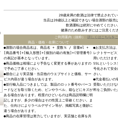
20歳未満の飲酒は法律で禁止されてい
当店は20歳以上と確認できない場合酒類の販売
飲酒運転は絶対にやめてください
健康のため飲みすぎにはご注意くだ
コ
ご利用案内（抜粋）
詳しくはこちらを
商品・価格・在庫について
●酒類の場合商品名は、商品名 + 度数％ / 容量ml +
●お支払方法は
ド
[商品番号]+[輸入形態]+[個別の箱の有無]+(管理番号)
レクトサービス
の表記が基本となっています。
用いただけます
●商品価格は相場により予告なく変更する事がありますの
SSLというシ
で予めご了承ください。
号化されて安全
●都合により実店舗・当店他のウエブサイトと価格、サー
さい。
ビス内容が違う場合があります。
●代金着払いの
●並行輸入品につきましては、製品のロット番号やバーコ
受取いただけな
ードなどを取り除くため、ビンやラベル、箱などにキズが
料をご負担いた
ある場合があります。程度のひどいものは商品説明欄に明
記しますが、多少の場合はその性質上ご容赦ください。ま
た、仕向けによりラベルデザイン等が、掲載写真と微妙に
違う場合があります。
●商品の在庫管理は努力していますが、実店舗と在庫を共