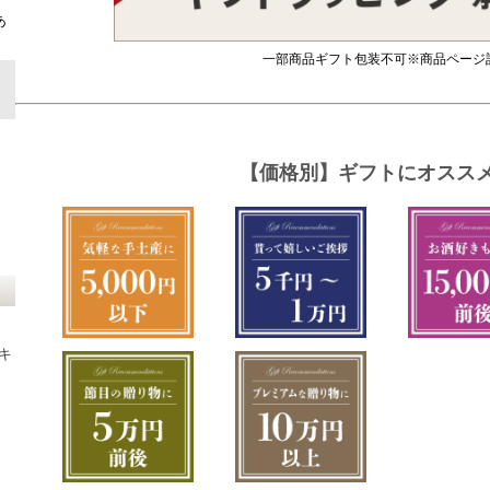
ト
あ
一部商品ギフト包装不可※商品ページ
キ