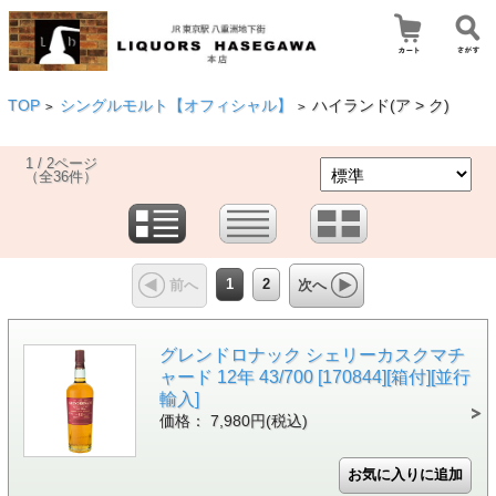
TOP
シングルモルト【オフィシャル】
ハイランド(ア > ク)
>
>
1 / 2ページ
（全36件）
1
2
前へ
次へ
グレンドロナック シェリーカスクマチ
ャード 12年 43/700 [170844][箱付][並行
輸入]
価格： 7,980円(税込)