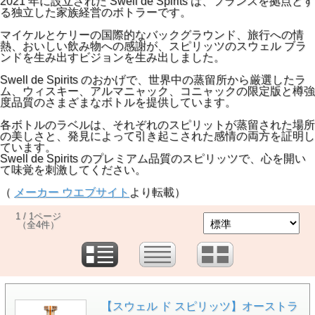
2021 年に設立された Swell de Spirits は、フランスを拠点とす
る独立した家族経営のボトラーです。
マイケルとケリーの国際的なバックグラウンド、旅行への情
熱、おいしい飲み物への感謝が、スピリッツのスウェル ブラ
ンドを生み出すビジョンを生み出しました。
Swell de Spirits のおかげで、世界中の蒸留所から厳選したラ
ム、ウィスキー、アルマニャック、コニャックの限定版と樽強
度品質のさまざまなボトルを提供しています。
各ボトルのラベルは、それぞれのスピリットが蒸留された場所
の美しさと、発見によって引き起こされた感情の両方を証明し
ています。
Swell de Spirits のプレミアム品質のスピリッツで、心を開い
て味覚を刺激してください。
（
メーカー ウエブサイト
より転載）
1 / 1ページ
（全4件）
【スウェル ド スピリッツ】オーストラ