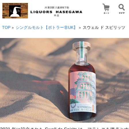
TOP
シングルモルト【ボトラー非UK】
スウェル ド スピリッツ
>
>