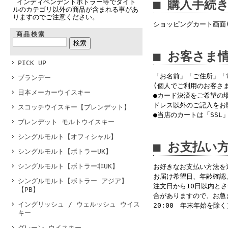
■ 購入手続
インディペンデントボトラー等でタイト
ルのカテゴリ以外の商品が含まれる事があ
りますのでご注意ください。
ショッピングカート画面
商品検索
■ お客さま
PICK UP
「お名前」「ご住所」「
ブランデー
(個人でご利用のお客さ
日本メーカーウイスキー
●カード決済をご希望の
ドレス以外のご記入をお
スコッチウイスキー【ブレンデット】
●当店のカートは「SS
ブレンデット モルトウイスキー
シングルモルト【オフィシャル】
■ お支払い
シングルモルト【ボトラーUK】
シングルモルト【ボトラー非UK】
お好きなお支払い方法を
お届け希望日、年齢確認
シングルモルト【ボトラー アジア】
注文日から10日以内と
【PB】
合がありますので、お急ぎの
イングリッシュ / ウェルッシュ ウイス
20:00 年末年始を除く
キー
グレーン ウイスキー