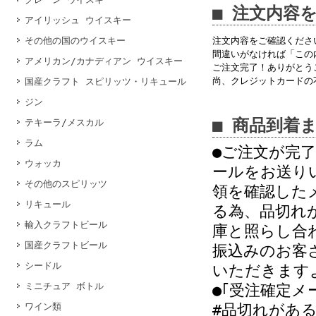
■ 注文内容
アイリッシュ ウイスキー
その他の国のウイスキー
注文内容をご確認くださ
間違いがなければ「この
アメリカン/カナディアン ウイスキー
ご注文完了！ありがとう
尚、クレジットカードの
国産クラフト スピリッツ・リキュール
ジン
■ 商品到着
テキーラ/メスカル
ラム
●ご注文が完
ウォッカ
ールをお送り
その他のスピリッツ
領を確認した
リキュール
る為、品切れ
輸入クラフトビール
庫と照らし合
国産クラフトビール
振込みのお客
シードル
いただきます
ミニチュア ボトル
●｢受注確定メ
ワイン類
#品切れがあ