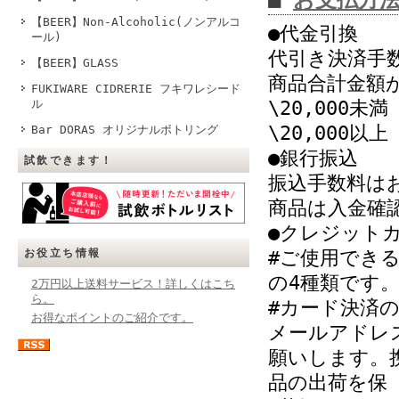
■
お支払方
【BEER】Non-Alcoholic(ノンアルコ
●代金引換
ール)
代引き決済手
【BEER】GLASS
商品合計金額
FUKIWARE CIDRERIE フキワレシード
ル
\20,000未満
\20,000以上
Bar DORAS オリジナルボトリング
●銀行振込
試飲できます！
振込手数料は
商品は入金確
●クレジット
お役立ち情報
#ご使用でき
の4種類です
2万円以上送料サービス！詳しくはこち
ら。
#カード決済
お得なポイントのご紹介です。
メールアドレ
願いします。
品の出荷を保