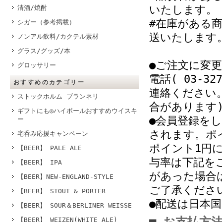
いたします。
清酒/焼酎
#在庫がある
シガー（参考掲載）
送いたします
ノンアル飲料/カクテル素材
グラス/グッズ/本
●ご注文に変
グロッサリー
電話( 03-32
おすすめのカテゴリー
連絡ください
ストックホルム ブランネリ
合があります
ギフトにも◎ハイボールおすすめウイスキ
●会員登録を
ー
されます。ポ
宅呑み応援キャンペーン
ポイント1円
【BEER】 PALE ALE
与率は下記を
【BEER】 IPA
があった場合
【BEER】NEW-ENGLAND-STYLE
ご了承くださ
【BEER】 STOUT & PORTER
●配送は日本
【BEER】 SOUR＆BERLINER WEISSE
【BEER】 WEIZEN(WHITE ALE)