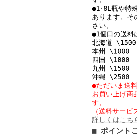
●1･8L瓶や
あります。そ
さい。
●1個口の送
北海道 \1500
本州 \1000
四国 \1000
九州 \1500
沖縄 \2500
●ただいま送
お買い上げ商
す。
（送料サービ
詳しくはこち
■ ポイント