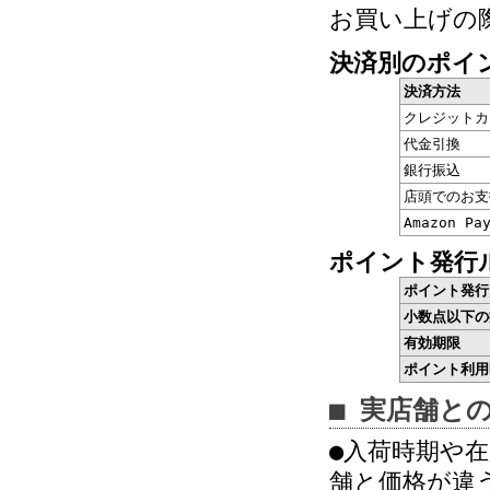
お買い上げの
決済別のポイ
決済方法
クレジットカ
代金引換
銀行振込
店頭でのお支
Amazon Pa
ポイント発行
ポイント発行
小数点以下の
有効期限
ポイント利用
■ 実店舗と
●入荷時期や
舗と価格が違