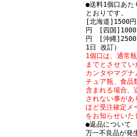
●送料1個口あ
とおりです。
[北海道]1500円
円 [四国]1000
円 [沖縄]2500
1日 改訂）
1個口は、通常瓶形
までとさせてい
カンタやマグナ
チュア瓶、食品
含まれる場合、
されない事があ
ほど受注確定メ
をお知らせいた
●返品について
万一不良品が発