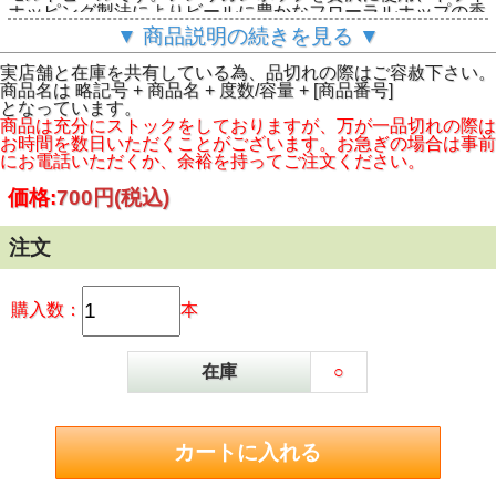
ホッピング製法によりビールに豊かなフローラルホップの香
りを与えます。モルトなボディと、カシスの葉とフレッシュ
▼ 商品説明の続きを見る ▼
なシトラスの香りも感じられる伝統的な英国式のインディア
ペールエールの典型です。
実店舗と在庫を共有している為、品切れの際はご容赦下さい。
商品名は 略記号 + 商品名 + 度数/容量 + [商品番号]
となっています。
商品は充分にストックをしておりますが、万が一品切れの際は
お時間を数日いただくことがございます。お急ぎの場合は事前
にお電話いただくか、余裕を持ってご注文ください。
価格:
700円
(税込)
注文
購入数：
本
在庫
○