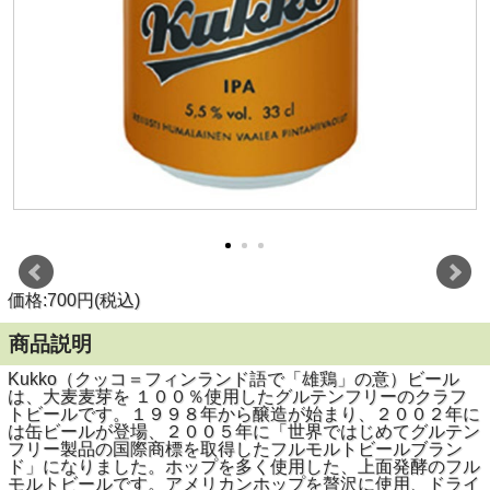
価格:700円(税込)
商品説明
Kukko（クッコ＝フィンランド語で「雄鶏」の意）ビール
は、大麦麦芽を １００％使用したグルテンフリーのクラフ
トビールです。１９９８年から醸造が始まり、２００２年に
は缶ビールが登場、２００５年に「世界ではじめてグルテン
フリー製品の国際商標を取得したフルモルトビールブラン
ド」になりました。ホップを多く使用した、上面発酵のフル
モルトビールです。アメリカンホップを贅沢に使用、ドライ