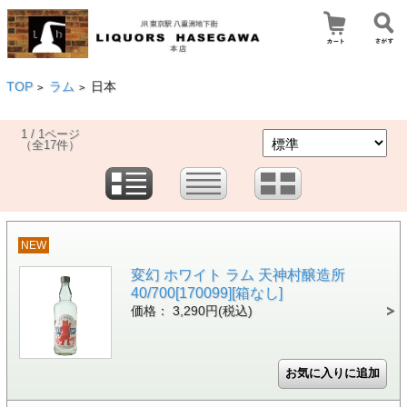
TOP
ラム
日本
>
>
1 / 1ページ
（全17件）
NEW
変幻 ホワイト ラム 天神村醸造所
40/700[170099][箱なし]
価格： 3,290円(税込)