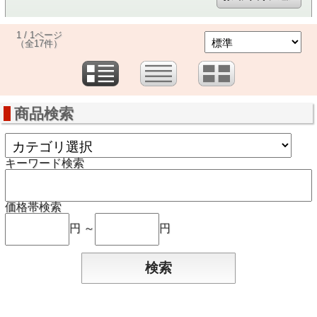
1 / 1ページ
（全17件）
商品検索
キーワード検索
価格帯検索
円 ～
円