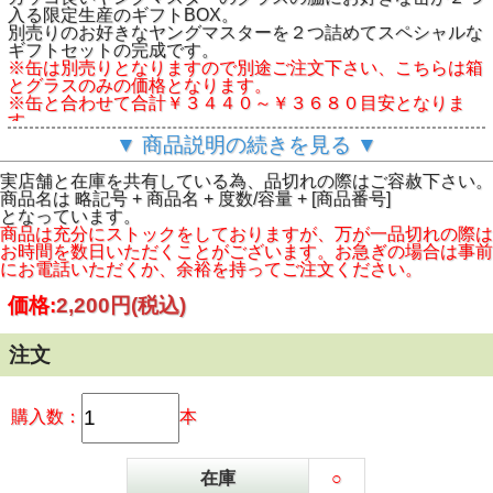
入る限定生産のギフトBOX。
別売りのお好きなヤングマスターを２つ詰めてスペシャルな
ギフトセットの完成です。
※缶は別売りとなりますので別途ご注文下さい、こちらは箱
とグラスのみの価格となります。
※缶と合わせて合計￥３４４０～￥３６８０目安となりま
す。
【ヤングマスター（少爺）】
▼ 商品説明の続きを見る ▼
２０１３年１２⽉に⾹港の南⾹港島にて、元・超⼀流⾦融マ
ンであった創始者ロイが、『⼯廠少爺』（直訳︓⼯場の若旦
実店舗と在庫を共有している為、品切れの際はご容赦下さい。
那=ヤングマスター）という⾹港映画からインスパイアを受
商品名は 略記号 + 商品名 + 度数/容量 + [商品番号]
けネーミングし創業したブルワリー。
となっています。
アジアで最も評価が⾼く、最も受賞歴のあるクラフトビール
商品は充分にストックをしておりますが、万が一品切れの際は
醸造所の1つ。
お時間を数日いただくことがございます。お急ぎの場合は事前
にお電話いただくか、余裕を持ってご注文ください。
価格:
2,200円
(税込)
注文
購入数：
本
在庫
○