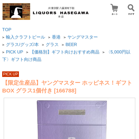
TOP
輸入クラフトビール
香港
ヤングマスター
>
>
>
グラス/グッズ/本
グラス
BEER
>
>
>
PICK UP
【価格別】ギフト向けおすすめ商品
〈5,000円以
>
>
>
下〉ギフト向け商品
PICK UP
【限定生産品】ヤングマスター ホッピネス！ギフト
BOX グラス1個付き [166788]