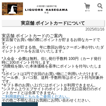
実店舗 ポイントカードについて
2025/01/16
実店舗 ポイントカードのご案内
実店舗でお買い物の際にポイントが貯まるお得なカードで
す。
ポイントが貯まる他、年に数回お得なクーポン券が付いたダ
イレクトメールをお送りいたします。
*入会金・会費は無料。但し発行手数料 100円（カード発行
時に100ポイント付与します。
*消費税を除いた本体価格を基準にポイントを付与いたしま
す。
*1ポイントは1円で次回のお買い物にご利用いただけます。
*ビール券、タバコ類、送料･手数料等はポイント付与対象外
です。
*ギフト券のお買い上げにはポイントが利用できません。
*システム上ウエブサイトのポイント及び北口店発行のポイ
ントカードとは合算できません。
ご利用規約はこちらをご参照ください。
その他ご不明な点はお気軽にお問い合わせください。