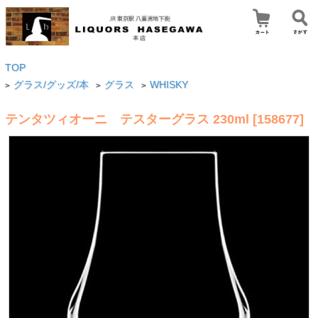
TOP
グラス/グッズ/本
グラス
WHISKY
>
>
>
テンタツィオーニ テスターグラス 230ml [158677]