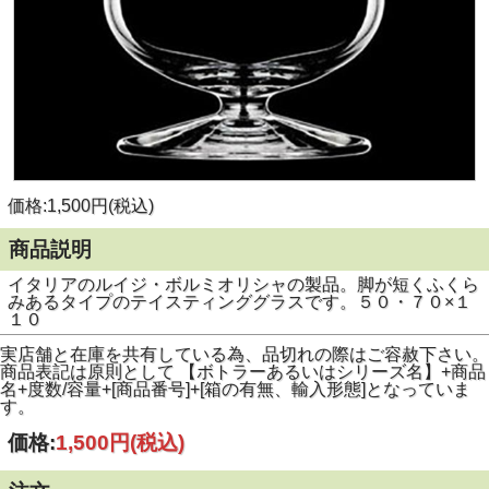
価格:1,500円(税込)
商品説明
イタリアのルイジ・ボルミオリシャの製品。脚が短くふくら
みあるタイプのテイスティンググラスです。５０・７０×１
１０
実店舗と在庫を共有している為、品切れの際はご容赦下さい。
商品表記は原則として 【ボトラーあるいはシリーズ名】+商品
名+度数/容量+[商品番号]+[箱の有無、輸入形態]となっていま
す。
価格:
1,500円
(税込)