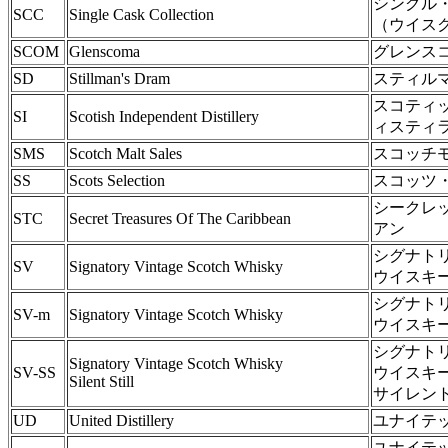
シングル
SCC
Single Cask Collection
（ウイス
SCOM
Glenscoma
グレンス
SD
Stillman's Dram
スティル
スコティ
SI
Scotish Independent Distillery
ィスティ
SMS
Scotch Malt Sales
スコッチ
SS
Scots Selection
スコッツ
シークレ
STC
Secret Treasures Of The Caribbean
アン
シグナト
SV
Signatory Vintage Scotch Whisky
ウイスキ
シグナト
SV-m
Signatory Vintage Scotch Whisky
ウイスキ
シグナト
Signatory Vintage Scotch Whisky
SV-SS
ウイスキ
Silent Still
サイレン
UD
United Distillery
ユナイテ
ユナイテ