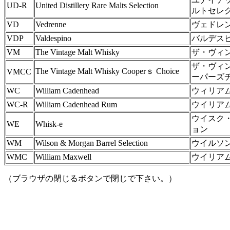
UD-R
United Distillery Rare Malts Selection
ルトセレ
VD
Vedrenne
ヴェドレ
VDP
Valdespino
バルデス
VM
The Vintage Malt Whisky
ザ・ヴィ
ザ・ヴィ
The Vintage Malt Whisky Cooperｓ Choice
VMCC
ーパーズ
WC
William Cadenhead
ウィリア
WC-R
William Cadenhead Rum
ウイリア
ウイスク
WE
Whisk-e
ョン
WM
Wilson & Morgan Barrel Selection
ウイルソ
WMC
William Maxwell
ウイリア
（ブラウザの閉じるボタンで閉じで下さい。）