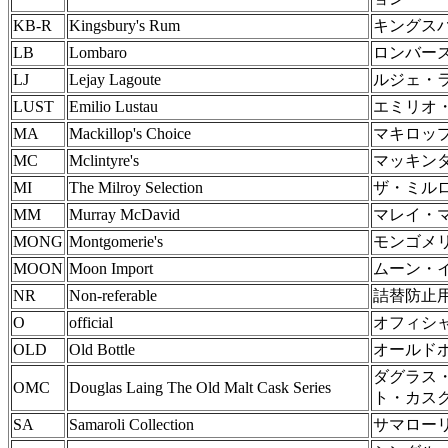
KB-R
Kingsbury's Rum
キングス
LB
Lombaro
ロンバー
LJ
Lejay Lagoute
ルジェ・
LUST
Emilio Lustau
エミリオ
MA
Mackillop's Choice
マキロッ
MC
Mclintyre's
マッキン
MI
The Milroy Selection
ザ・ミル
MM
Murray McDavid
マレイ・
MONG
Montgomerie's
モンゴメ
MOON
Moon Import
ムーン・
NR
Non-referable
詰替防止
O
official
オフィシ
OLD
Old Bottle
オールド
ダグラス
OMC
Douglas Laing The Old Malt Cask Series
ト・カス
SA
Samaroli Collection
サマロー