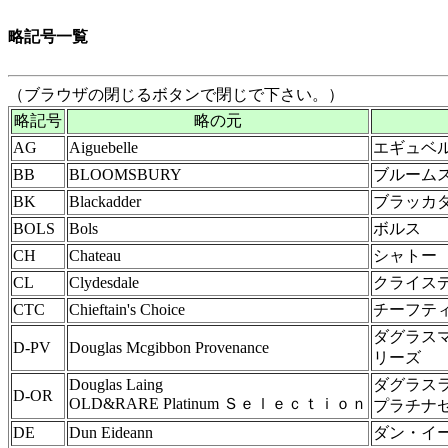
略記号一覧
（ブラウザの閉じるボタンで閉じで下さい。）
略記号
略の元
AG
Aiguebelle
エギュベ
BB
BLOOMSBURY
ブルーム
BK
Blackadder
ブラッカ
BOLS
Bols
ボルス
CH
Chateau
シャトー
CL
Clydesdale
クライス
CTC
Chieftain's Choice
チーフテ
ダグラスマ
D-PV
Douglas Mcgibbon Provenance
リーズ
Douglas Laing
ダグラス
D-OR
OLD&RARE Platinum Ｓｅｌｅｃｔｉｏｎ
プラチナ
DE
Dun Eideann
ダン・イ