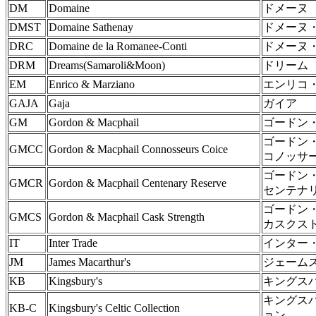
DM
Domaine
ドメーヌ
DMST
Domaine Sathenay
ドメーヌ
DRC
Domaine de la Romanee-Conti
ドメーヌ
DRM
Dreams(Samaroli&Moon)
ドリーム
EM
Enrico & Marziano
エンリコ
GAJA
Gaja
ガイア
GM
Gordon & Macphail
ゴードン
ゴードン
GMCC
Gordon & Macphail Connosseurs Coice
コノッサ
ゴードン
GMCR
Gordon & Macphail Centenary Reserve
センテナ
ゴードン
GMCS
Gordon & Macphail Cask Strength
カスクス
IT
Inter Trade
インター
JM
James Macarthur's
ジェーム
KB
Kingsbury's
キングス
キングスバ
KB-C
Kingsbury's Celtic Collection
ョン