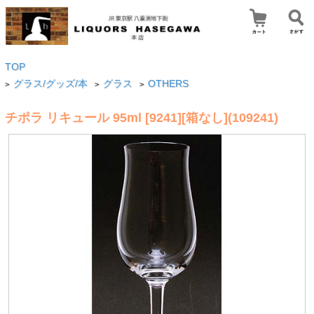
TOP
グラス/グッズ/本
グラス
OTHERS
>
>
>
チポラ リキュール 95ml [9241][箱なし](109241)