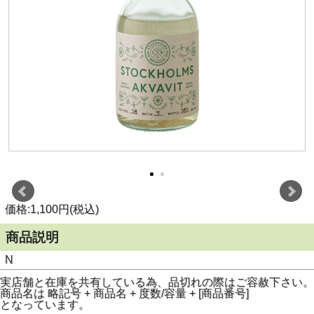
価格:1,100円(税込)
商品説明
N
実店舗と在庫を共有している為、品切れの際はご容赦下さい。
商品名は 略記号 + 商品名 + 度数/容量 + [商品番号]
となっています。