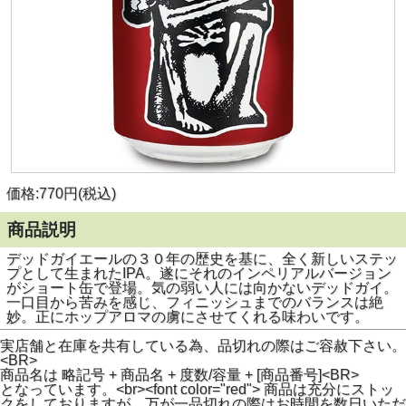
価格:770円(税込)
商品説明
デッドガイエールの３０年の歴史を基に、全く新しいステッ
プとして生まれたIPA。遂にそれのインペリアルバージョン
がショート缶で登場。気の弱い人には向かないデッドガイ。
一口目から苦みを感じ、フィニッシュまでのバランスは絶
妙。正にホップアロマの虜にさせてくれる味わいです。
実店舗と在庫を共有している為、品切れの際はご容赦下さい。
<BR>
商品名は 略記号 + 商品名 + 度数/容量 + [商品番号]<BR>
となっています。<br><font color="red"> 商品は充分にストッ
クをしておりますが、万が一品切れの際はお時間を数日いただ