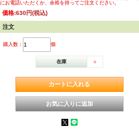
にお電話いただくか、余裕を持ってご注文ください。
価格:
630円
(税込)
注文
購入数：
個
在庫
○