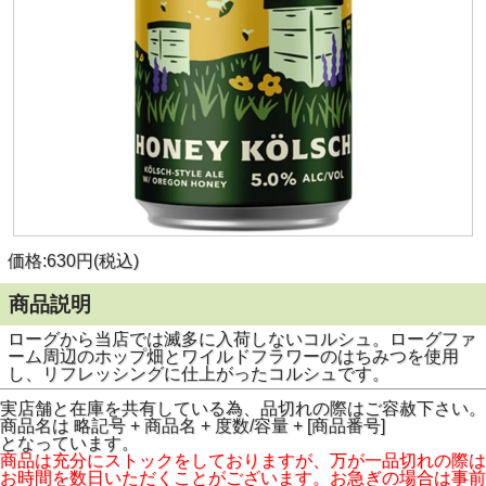
価格:630円(税込)
商品説明
ローグから当店では滅多に入荷しないコルシュ。ローグファ
ーム周辺のホップ畑とワイルドフラワーのはちみつを使用
し、リフレッシングに仕上がったコルシュです。
実店舗と在庫を共有している為、品切れの際はご容赦下さい。
商品名は 略記号 + 商品名 + 度数/容量 + [商品番号]
となっています。
商品は充分にストックをしておりますが、万が一品切れの際は
お時間を数日いただくことがございます。お急ぎの場合は事前