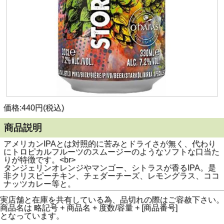
価格:440円(税込)
商品説明
アメリカンIPAとは対照的に苦みとドライさが無く、代わり
にトロピカルフルーツのスムージーのようなソフトな口当た
りが特徴です。<br>
タンジェリンオレンジやマンゴー、シトラスが香るIPA。是
非クリスピーチキン、チェダーチーズ、レモングラス、ココ
ナッツカレー等と。
実店舗と在庫を共有している為、品切れの際はご容赦下さい。
商品名は 略記号 + 商品名 + 度数/容量 + [商品番号]
となっています。