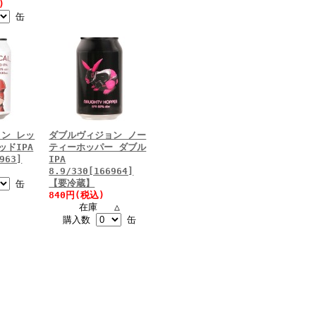
)
缶
ン レッ
ダブルヴィジョン ノー
ッドIPA
ティーホッパー ダブル
963]
IPA
8.9/330[166964]
【要冷蔵】
缶
840円(税込)
在庫 △
購入数
缶