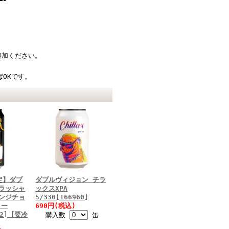
追加ください。
OKです。
定】ダブ
ダブルヴィジョン チラ
ラッシャ
ックスXPA
ンジチョ
5/330[166960]
ター
690円(税込)
122]【要冷
購入数
缶