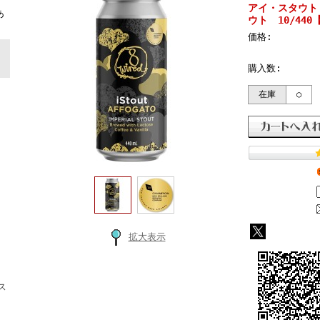
ト
アイ・スタウト
あ
ウト 10/44
価格:
購入数:
在庫
○
拡大表示
ス