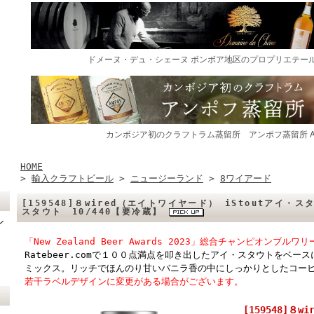
HOME
>
輸入クラフトビール
>
ニュージーランド
>
8ワイアード
[159548]８wired（エイトワイヤード） iStoutアイ
スタウト 10/440【要冷蔵】
ン
「New Zealand Beer Awards 2023」総合チャンピオンブルワリ
Ratebeer.comで１００点満点を叩き出したアイ・スタウトをベ
ミックス。リッチでほんのり甘いバニラ香の中にしっかりとしたコーヒ
若干ラベルデザインに変更がある場合がございます。
[159548]８