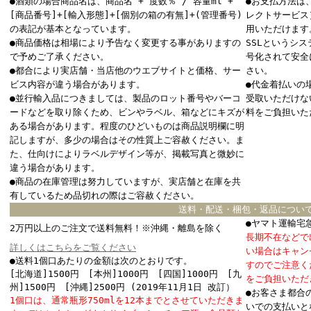
●酒類の場合商品名は、商品名 + 度数％ / 容量ml +
●お支払方法は
[商品番号]+[輸入形態]+[個別の箱の有無]+(管理番号)
レクトサービス
の表記が基本となっています。
用いただけます
●商品価格は相場により予告なく変更する事がありますの
SSLというシ
で予めご了承ください。
号化されて安全
●都合により実店舗・当店他のウエブサイトと価格、サー
さい。
ビス内容が違う場合があります。
●代金着払いの
●並行輸入品につきましては、製品のロット番号やバーコ
受取いただけな
ードなどを取り除くため、ビンやラベル、箱などにキズが
料をご負担いた
ある場合があります。程度のひどいものは商品説明欄に明
記しますが、多少の場合はその性質上ご容赦ください。ま
た、仕向けによりラベルデザイン等が、掲載写真と微妙に
違う場合があります。
●商品の在庫管理は努力していますが、実店舗と在庫を共
有しているため品切れの際はご容赦ください。
送料・配送・梱包・返品につい
●ヤマト運輸宅
2万円以上のご注文で送料無料！※沖縄・離島を除く
長期不在などで
詳しくはこちらをご覧ください
い場合はキャン
●送料1個口あたりの金額は次のとおりです。
すのでご注意く
[北海道]1500円 [本州]1000円 [四国]1000円 [九
をご負担いただ
州]1500円 [沖縄]2500円 (2019年11月1日 改訂）
●お客さま都合
1個口は、通常瓶形750mlを12本までとさせていただきま
いでの支払いと