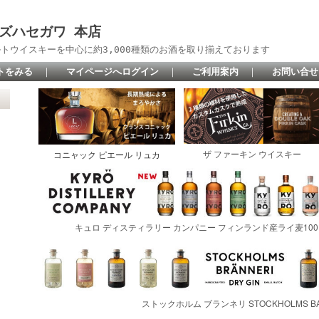
 リカーズハセガワ 本店
トウイスキーを中心に約3,000種類のお酒を取り揃えております
トをみる
｜
マイページへログイン
｜
ご利用案内
｜
お問い合せ