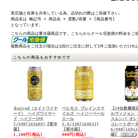
実店舗と在庫を共有している為、品切れの際はご容赦下さい。
商品名は 略記号 + 商品名 + 度数/容量 + [商品番号]
となっています。
こちらの商品は要冷蔵商品です。こちらからクール宅急便の料金をご
複数商品をご注文の場合は1回のご注文に対して1件ご追加いただければ
こちらの商品もおすすめです
８wired（エイトワイヤ
ベヒモス ブレインスマ
【24缶数量限
ード） ヘイズワイヤー
イルズ ヘイジーペール
ルヴィジョン 
ド ヘイジーIPA
エール
スルンバ オレ
7/440[165684]【要冷
5.4/330[164633]
コレートポー
蔵】
【要冷蔵】
6/440[169
1,180円(税込)
800円(税込)
蔵】