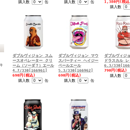
1,380円(税込
購入数
缶
購入数
缶
購入数
ダブルヴィジョン スム
ダブルヴィジョン マウ
ダブルヴィジョ
ースオペレーター クリ
スパーティー ヘイジー
ドラスカル レ
キ
ーム（ソーダ？）エール
ペールエール
6.3/330[166
4.7/330[166961]
5.3/330[166962]
790円(税込)
690円(税込)
690円(税込)
購入数
購入数
缶
購入数
缶