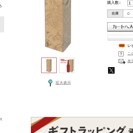
ト
購入数:
あ
在庫
○
レ
こ
友
拡大表示
ス