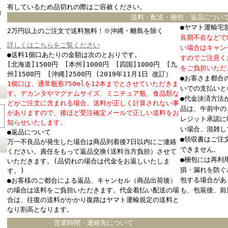
有しているため品切れの際はご容赦ください。
コ
送料・配送・梱包・返品につい
●ヤマト運輸宅
2万円以上のご注文で送料無料！※沖縄・離島を除く
長期不在などで
詳しくはこちらをご覧ください
い場合はキャン
ド
●送料1個口あたりの金額は次のとおりです。
すのでご注意く
[北海道]1500円 [本州]1000円 [四国]1000円 [九
をご負担いただ
州]1500円 [沖縄]2500円 (2019年11月1日 改訂）
●お客さま都合
1個口は、通常瓶形750mlを12本までとさせていただきま
いでの支払いと
す。デカンタやマグナムサイズ、ミニチュア瓶、食品類な
●代金決済方法
どがご注文に含まれる場合、送料が正しく計算されない事
品は、午前中の
がありますので、後ほど受注確定メールで正しい送料をお
レジット承認に
知らせいたします。
い場合、混雑し
●返品について
●領収書はご注
万一不良品が発生した場合は商品到着後7日以内にご連絡
できません。
ください。責任をもって返品交換(送料当方負担）させて
●梱包には再利
いただきます。(品切れの場合は代金をお返しいたしま
損・漏れを防ぐ
す。)
包する場合があ
●お客様のご都合による返品、キャンセル（商品出荷後）
の場合は送料をご負担いただきます。代金着払い配送の場
も、包装後、前
合は、往復の送料がかかり復路はヤマト運輸規定の送料と
なり割高となります。
営業時間・連絡先について