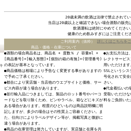
20歳未満の飲酒は法律で禁止されてい
当店は20歳以上と確認できない場合酒類の販売
飲酒運転は絶対にやめてください
健康のため飲みすぎにはご注意くだ
ご利用案内（抜粋）
詳しくはこちらを
商品・価格・在庫について
●酒類の場合商品名は、商品名 + 度数％ / 容量ml +
●お支払方法は
[商品番号]+[輸入形態]+[個別の箱の有無]+(管理番号)
レクトサービス
の表記が基本となっています。
用いただけます
キ
●商品価格は相場により予告なく変更する事がありますの
SSLというシ
で予めご了承ください。
号化されて安全
●都合により実店舗・当店他のウエブサイトと価格、サー
さい。
ビス内容が違う場合があります。
●代金着払いの
●並行輸入品につきましては、製品のロット番号やバーコ
受取いただけな
ードなどを取り除くため、ビンやラベル、箱などにキズが
料をご負担いた
ある場合があります。程度のひどいものは商品説明欄に明
記しますが、多少の場合はその性質上ご容赦ください。ま
た、仕向けによりラベルデザイン等が、掲載写真と微妙に
違う場合があります。
●商品の在庫管理は努力していますが、実店舗と在庫を共