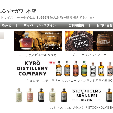
 リカーズハセガワ 本店
トウイスキーを中心に約3,000種類のお酒を取り揃えております
トをみる
｜
マイページへログイン
｜
ご利用案内
｜
お問い合せ