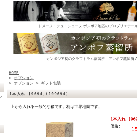
HOME
>
オプション
>
オプション
>
ギフト包装
1本入れ [9694](109694)
ン
上から入れる一般的な箱です。柄は世界地図です。
1本入れ [969
価格:
1