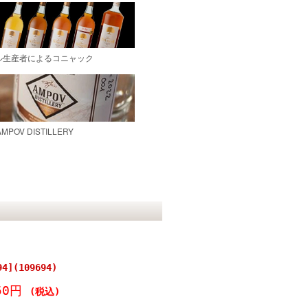
4](109694)
50円
(税込)