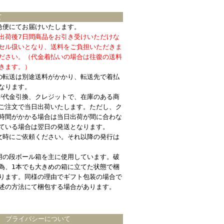
て
急便にてお届けいたします。
出荷後7日間商品をお引き受けいただけな
セル扱いとなり、送料をご負担いただきま
ださい。（代金着払いの場合は往復の送料
きます。）
の転送は別途送料がかかり、転送先で着払
なります。
が代金引換、クレジットで、在庫のある商
ご注文で当日出荷いたします。ただし、ク
時間がかかる場合は当日出荷が間に合わな
ている場合は翌日の発送となります。
文時にご依頼ください。それ以降の発行は
用の段ボール箱を主に使用しています。破
為、1本でも大きめの箱に立てた状態で梱
ります。同様の理由でギフト包装の場合で
述の方法にて梱包する場合があります。
プライバシーについて