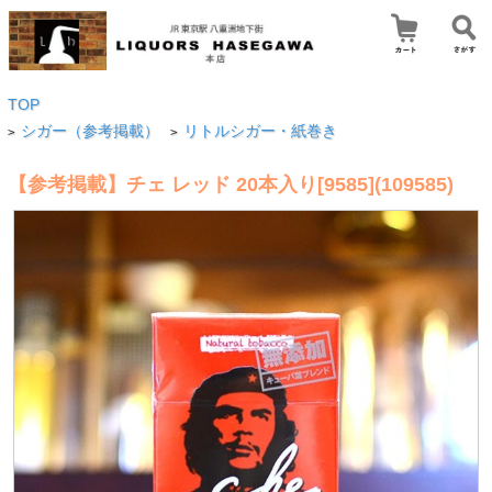
TOP
シガー（参考掲載）
リトルシガー・紙巻き
>
>
【参考掲載】チェ レッド 20本入り[9585](109585)