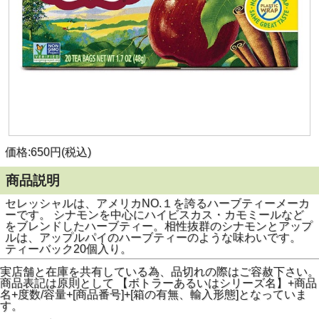
価格:650円(税込)
商品説明
セレッシャルは、アメリカNO.１を誇るハーブティーメーカ
ーです。 シナモンを中心にハイビスカス・カモミールなど
をブレンドしたハーブティー。相性抜群のシナモンとアップ
ルは、アップルパイのハーブティーのような味わいです。
ティーバック20個入り。
実店舗と在庫を共有している為、品切れの際はご容赦下さい。
商品表記は原則として 【ボトラーあるいはシリーズ名】+商品
名+度数/容量+[商品番号]+[箱の有無、輸入形態]となっていま
す。