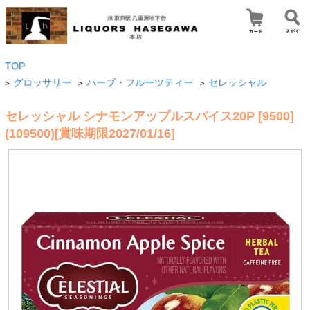
TOP
グロッサリー
ハーブ・フルーツティー
セレッシャル
>
>
>
セレッシャル シナモンアップルスパイス20P [9500]
(109500)[賞味期限2027/01/16]