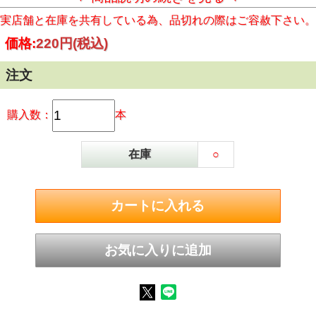
持ってご注文ください。
実店舗と在庫を共有している為、品切れの際はご容赦下さい。
価格:
220円
(税込)
注文
購入数：
本
在庫
○