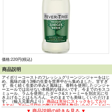
価格:220円(税込)
商品説明
アイボリーコーストのフレッシュグリーンジンジャーをはじ
め、風味の違う3種の生姜を世界中から集めました。甘すぎ
ず、長く続く生姜の辛みと風味は、香料を使用したジンジャ
ーエールでは出せない本格的な味わいです。今までのモスコ
ミュール、ラムを使用したダーク&ストーミーを別次元に引
き上げることはもちろん、そのままでも美味しくいただけま
す。（輸入元案内より）
商品は充分にストックをしており
ますが、万が一品切れの際はお時間を数日いただくことがご
ざいます。お急ぎの場合は事前にお電話いただくか、余裕を
▼ 商品説明の続きを見る ▼