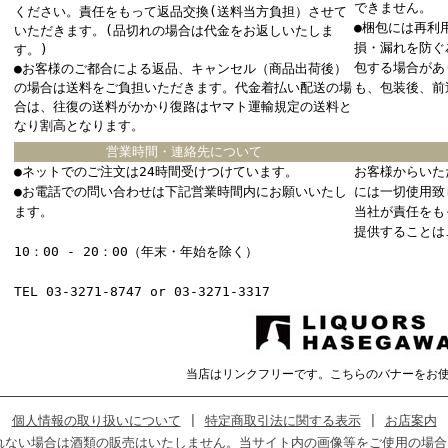
できません。
ください。責任をもって返品交換(送料当方負担）させて
●梱包には再利
いただきます。(品切れの場合は代金をお返しいたしま
損・漏れを防ぐ
す。)
包する場合があ
●お客様のご都合による返品、キャンセル（商品出荷後）
の場合は送料をご負担いただきます。代金着払い配送の場
も、包装後、前
合は、往復の送料がかかり復路はヤマト運輸規定の送料と
なり割高となります。
営業時間・連絡先について
●ネットでのご注文は24時間受けつけています。
お客様からいた
●お電話での問い合わせは下記営業時間内にお願いいたし
には一切使用致
ます。
当社が責任をも
提供することは
10：00 - 20：00（年末・年始を除く）
TEL 03-3271-8747 or 03-3271-3317
当店はリンクフリーです。こちらのバナーをお
個人情報の取り扱いについて
|
特定商取引法に関する表示
|
お店案内
れない場合は酒類の販売はいたしません。当サイト内の画像等をご使用の場