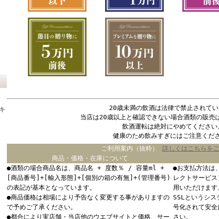
20歳未満の飲酒は法律で禁止されてい
キ
当店は20歳以上と確認できない場合酒類の販売
飲酒運転は絶対にやめてください
健康のため飲みすぎにはご注意くだ
ご利用案内（抜粋）
詳しくはこちらを
商品・価格・在庫について
●酒類の場合商品名は、商品名 + 度数％ / 容量ml +
●お支払方法は
[商品番号]+[輸入形態]+[個別の箱の有無]+(管理番号)
レクトサービス
の表記が基本となっています。
用いただけます
●商品価格は相場により予告なく変更する事がありますの
SSLというシ
で予めご了承ください。
号化されて安全
●都合により実店舗・当店他のウエブサイトと価格、サー
さい。