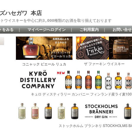
 リカーズハセガワ 本店
トウイスキーを中心に約3,000種類のお酒を取り揃えております
トをみる
｜
マイページへログイン
｜
ご利用案内
｜
お問い合せ