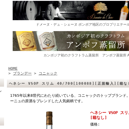
HOME
>
ブランデー
>
コニャック
ヘネシー VSOP スリム 40/700[100088][正規輸入][箱な
ン
1765年以来8世代にわたり続いている、コニャックのトップブランド
ーニュの原酒をブレンドした人気銘柄です。
ヘネシー VSOP スリム
[箱なし]
価格: