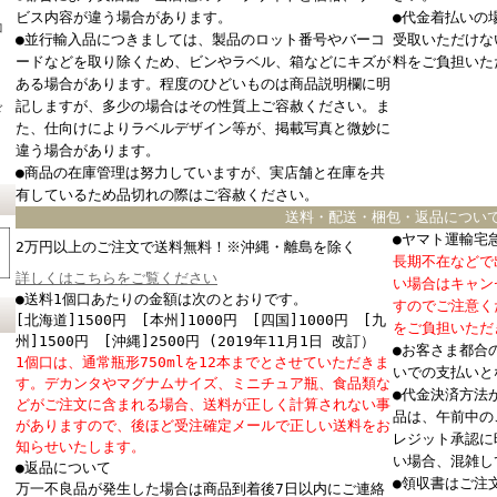
ビス内容が違う場合があります。
●代金着払いの
コ
●並行輸入品につきましては、製品のロット番号やバーコ
受取いただけな
ードなどを取り除くため、ビンやラベル、箱などにキズが
料をご負担いた
ある場合があります。程度のひどいものは商品説明欄に明
記しますが、多少の場合はその性質上ご容赦ください。ま
ド
た、仕向けによりラベルデザイン等が、掲載写真と微妙に
違う場合があります。
●商品の在庫管理は努力していますが、実店舗と在庫を共
有しているため品切れの際はご容赦ください。
送料・配送・梱包・返品につい
●ヤマト運輸宅
2万円以上のご注文で送料無料！※沖縄・離島を除く
長期不在などで
詳しくはこちらをご覧ください
い場合はキャン
●送料1個口あたりの金額は次のとおりです。
すのでご注意く
[北海道]1500円 [本州]1000円 [四国]1000円 [九
をご負担いただ
州]1500円 [沖縄]2500円 (2019年11月1日 改訂）
●お客さま都合
1個口は、通常瓶形750mlを12本までとさせていただきま
いでの支払いと
す。デカンタやマグナムサイズ、ミニチュア瓶、食品類な
●代金決済方法
どがご注文に含まれる場合、送料が正しく計算されない事
品は、午前中の
がありますので、後ほど受注確定メールで正しい送料をお
レジット承認に
知らせいたします。
い場合、混雑し
●返品について
●領収書はご注
万一不良品が発生した場合は商品到着後7日以内にご連絡