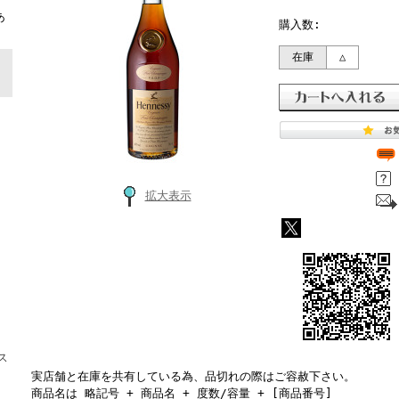
ト
あ
購入数:
在庫
△
拡大表示
ス
実店舗と在庫を共有している為、品切れの際はご容赦下さい。
商品名は 略記号 + 商品名 + 度数/容量 + [商品番号]