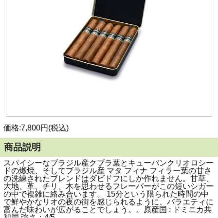
価格:7,800円(税込)
商品説明
スパイシーなブラジル産クブラ葉とキューバンクリオロシー
ドの燃焼、そしてブラジル産 マタ フィナ フィラー葉の甘さ
の洗練されたブレンドはダビドフにしか作れません。甘草、
大地、革、チリ、木を思わせるフレーバーがこの短いシガー
の中で複雑に絡み合います。 15分という限られた時間の中
で鮮やかなリオの夜の街を感じられるように、バラエティに
富んだ味わいが広がることでしょう。。原産国 : ドミニカ共
和国 強さ：4/5