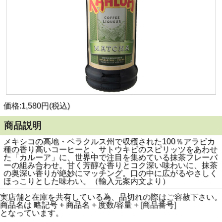
価格:1,580円(税込)
商品説明
メキシコの高地・ベラクルス州で収穫された100％アラビカ
種の香り高いコーヒーと、サトウキビのスピリッツをあわせ
た「カルーア」に、世界中で注目を集めている抹茶フレーバ
ーの組み合わせ。甘く芳醇な香りとコク深い味わいに、抹茶
の奥深い香りが絶妙にマッチング。口の中に広がるやさしく
ほっこりとした味わい。（輸入元案内文より）
実店舗と在庫を共有している為、品切れの際はご容赦下さい。
商品名は 略記号 + 商品名 + 度数/容量 + [商品番号]
となっています。