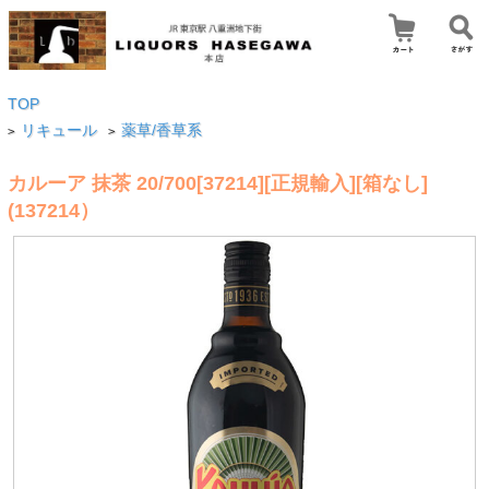
TOP
リキュール
薬草/香草系
>
>
カルーア 抹茶 20/700[37214][正規輸入][箱なし]
(137214）