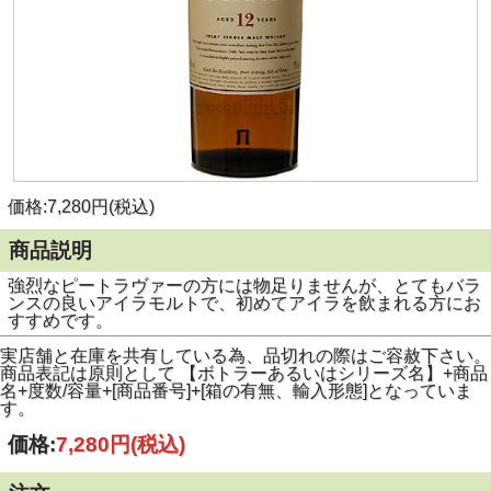
価格:7,280円(税込)
商品説明
強烈なピートラヴァーの方には物足りませんが、とてもバラ
ンスの良いアイラモルトで、初めてアイラを飲まれる方にお
すすめです。
実店舗と在庫を共有している為、品切れの際はご容赦下さい。
商品表記は原則として 【ボトラーあるいはシリーズ名】+商品
名+度数/容量+[商品番号]+[箱の有無、輸入形態]となっていま
す。
価格:
7,280円
(税込)