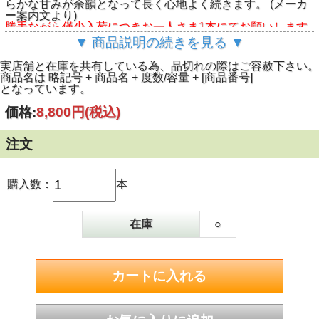
らかな甘みが余韻となって長く心地よく続きます。 (メーカ
ー案内文より)
勝手ながら僅少入荷につきお一人さま1本にてお願いします.
▼ 商品説明の続きを見る ▼
実店舗と在庫を共有している為、品切れの際はご容赦下さい。
商品名は 略記号 + 商品名 + 度数/容量 + [商品番号]
となっています。
価格:
8,800円
(税込)
注文
購入数：
本
在庫
○