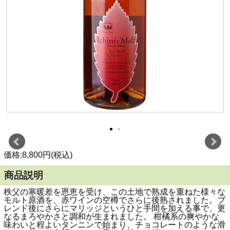
価格:8,800円(税込)
商品説明
秩父の寒暖差を恩恵を受け、この土地で熟成を重ねた様々な
モルト原酒を、赤ワインの空樽でさらに後熟されました。ブ
レンド後にさらにマリッジというひと手間を加える事で、更
なるまろやかさと調和が生まれました。 柑橘系の爽やかな
味わいと程よいタンニンで始まり、チョコレートのような滑