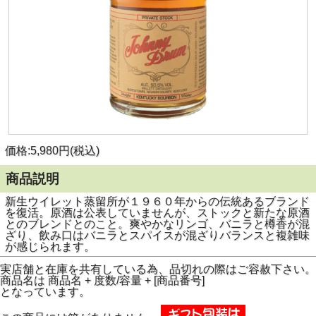
価格:5,980円(税込)
商品説明
新生ウイレット蒸留所が１９６０年からの伝統あるブランド
を復活。原酒は公表していませんが、ストックと新たな原酒
とのブレンドとのこと。爽やかなリンゴ、バニラと樽香が混
ざり、飲み口はバニラとスパイスが混ざりバランスと複雑味
が感じられます。
実店舗と在庫を共有している為、品切れの際はご容赦下さい。
商品名は 商品名 + 度数/容量 + [商品番号]
となっています。