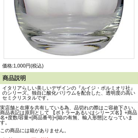
価格:1,000円(税込)
商品説明
イタリアらしい美しいデザインの『ルイジ・ボルミオリ社』
のシリーズ。独自に酸化バリウムを配合した、透明度の高い
セミクリスタルです。
実店舗と在庫を共有している為、品切れの際はご容赦下さい。
商品表記は原則として 【ボトラーあるいはシリーズ名】+商品
名+度数/容量+[商品番号]+[箱の有無、輸入形態]となっていま
す。
この商品には箱がありません。