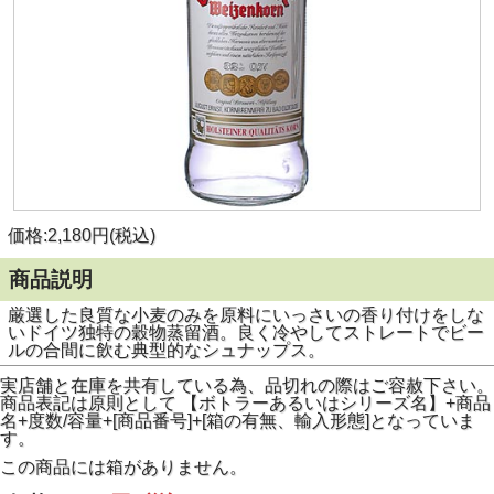
価格:2,180円(税込)
商品説明
厳選した良質な小麦のみを原料にいっさいの香り付けをしな
いドイツ独特の穀物蒸留酒。良く冷やしてストレートでビー
ルの合間に飲む典型的なシュナップス。
実店舗と在庫を共有している為、品切れの際はご容赦下さい。
商品表記は原則として 【ボトラーあるいはシリーズ名】+商品
名+度数/容量+[商品番号]+[箱の有無、輸入形態]となっていま
す。
この商品には箱がありません。