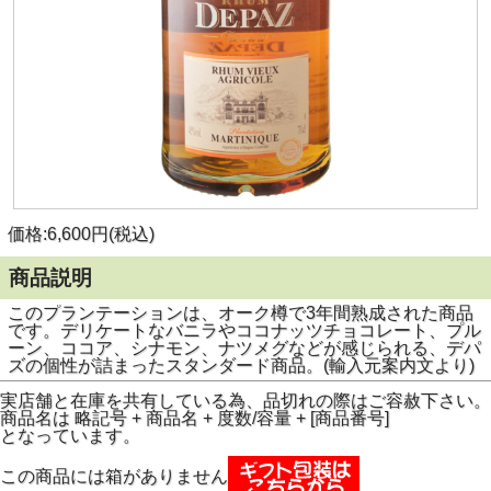
価格:6,600円(税込)
商品説明
このプランテーションは、オーク樽で3年間熟成された商品
です。デリケートなバニラやココナッツチョコレート、プル
ーン、ココア、シナモン、ナツメグなどが感じられる、デパ
ズの個性が詰まったスタンダード商品。(輸入元案内文より)
実店舗と在庫を共有している為、品切れの際はご容赦下さい。
商品名は 略記号 + 商品名 + 度数/容量 + [商品番号]
となっています。
この商品には箱がありません